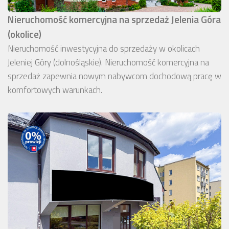
Nieruchomość komercyjna na sprzedaż Jelenia Góra
(okolice)
Nieruchomość inwestycyjna do sprzedaży w okolicach
Jeleniej Góry (dolnośląskie). Nieruchomość komercyjna na
sprzedaż zapewnia nowym nabywcom dochodową pracę w
komfortowych warunkach.