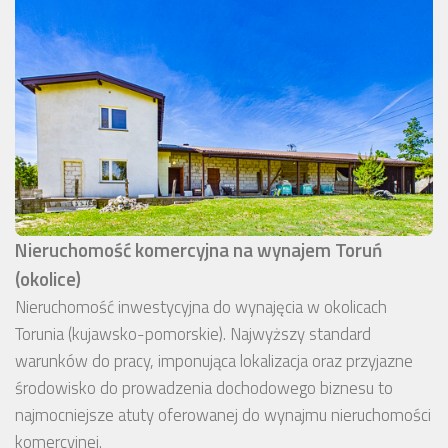
Nieruchomość komercyjna na wynajem Toruń
(okolice)
Nieruchomość inwestycyjna do wynajęcia w okolicach
Torunia (kujawsko-pomorskie). Najwyższy standard
warunków do pracy, imponująca lokalizacja oraz przyjazne
środowisko do prowadzenia dochodowego biznesu to
najmocniejsze atuty oferowanej do wynajmu nieruchomości
komercyjnej.