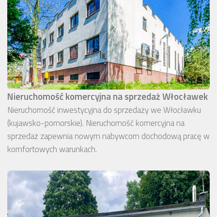
Nieruchomość komercyjna na sprzedaż Włocławek
Nieruchomość inwestycyjna do sprzedaży we Włocławku
(kujawsko-pomorskie). Nieruchomość komercyjna na
sprzedaż zapewnia nowym nabywcom dochodową pracę w
komfortowych warunkach.