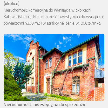
(okolice)
Nieruchomość komercyjna do wynajęcia w okolicach
Katowic (śląskie). Nieruchomość inwestycyjna do wynajmu o
powierzchni 4330 m2 i w atrakcyjnej cenie 64 900 zł/m-c.
Nieruchomość inwestycyjna do sprzedaży