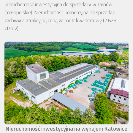
Nieruchomość inwestycyjna do sprzedaży w Tarnów
(małopolskie). Nieruchomość komercyjna na sprzedaż
zachwyca atrakcyjną ceną za metr kwadratowy (2 628
zł/m2).
Nieruchomość inwestycyjna na wynajem Katowice