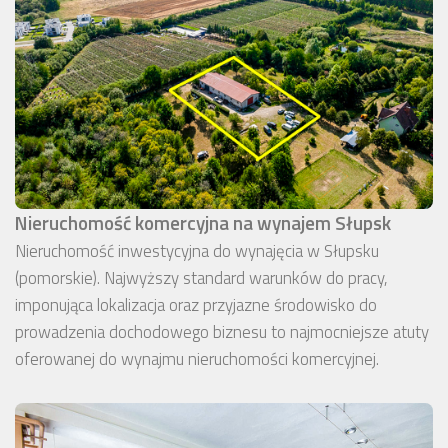
Nieruchomość komercyjna na wynajem Słupsk
Nieruchomość inwestycyjna do wynajęcia w Słupsku
(pomorskie). Najwyższy standard warunków do pracy,
imponująca lokalizacja oraz przyjazne środowisko do
prowadzenia dochodowego biznesu to najmocniejsze atuty
oferowanej do wynajmu nieruchomości komercyjnej.