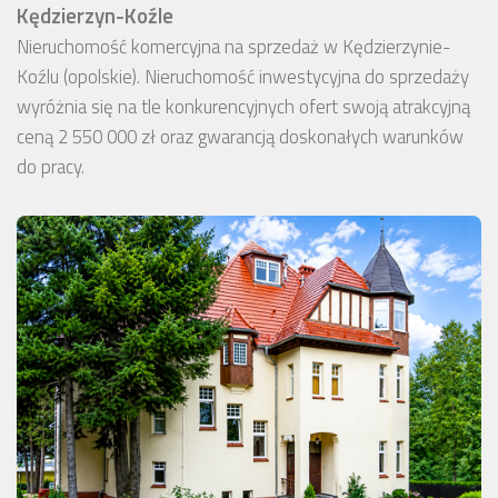
Kędzierzyn-Koźle
Nieruchomość komercyjna na sprzedaż w Kędzierzynie-
Koźlu (opolskie). Nieruchomość inwestycyjna do sprzedaży
wyróżnia się na tle konkurencyjnych ofert swoją atrakcyjną
ceną 2 550 000 zł oraz gwarancją doskonałych warunków
do pracy.