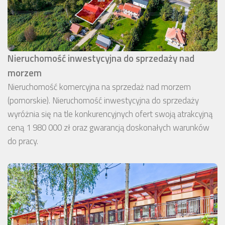
Nieruchomość inwestycyjna do sprzedaży nad
morzem
Nieruchomość komercyjna na sprzedaż nad morzem
(pomorskie). Nieruchomość inwestycyjna do sprzedaży
wyróżnia się na tle konkurencyjnych ofert swoją atrakcyjną
ceną 1 980 000 zł oraz gwarancją doskonałych warunków
do pracy.