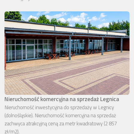
Nieruchomość komercyjna na sprzedaż Legnica
Nieruchomość inwestycyjna do sprzedaży w Legnicy
(dolnośląskie). Nieruchomość komercyjna na sprzedaż
zachwyca atrakcyjną ceną za metr kwadratowy (2 857
zł/m2).