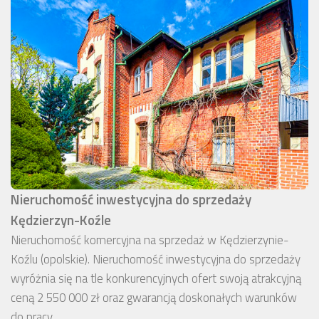
Nieruchomość inwestycyjna do sprzedaży
Kędzierzyn-Koźle
Nieruchomość komercyjna na sprzedaż w Kędzierzynie-
Koźlu (opolskie). Nieruchomość inwestycyjna do sprzedaży
wyróżnia się na tle konkurencyjnych ofert swoją atrakcyjną
ceną 2 550 000 zł oraz gwarancją doskonałych warunków
do pracy.