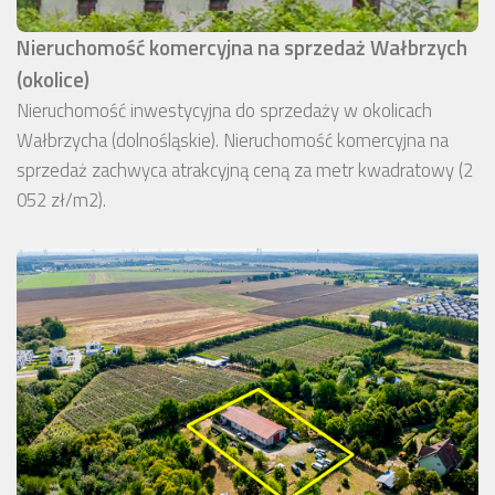
Nieruchomość komercyjna na sprzedaż Wałbrzych
(okolice)
Nieruchomość inwestycyjna do sprzedaży w okolicach
Wałbrzycha (dolnośląskie). Nieruchomość komercyjna na
sprzedaż zachwyca atrakcyjną ceną za metr kwadratowy (2
052 zł/m2).