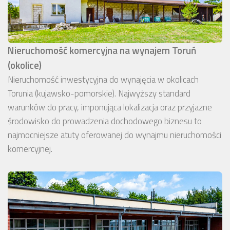
Nieruchomość komercyjna na wynajem Toruń
(okolice)
Nieruchomość inwestycyjna do wynajęcia w okolicach
Torunia (kujawsko-pomorskie). Najwyższy standard
warunków do pracy, imponująca lokalizacja oraz przyjazne
środowisko do prowadzenia dochodowego biznesu to
najmocniejsze atuty oferowanej do wynajmu nieruchomości
komercyjnej.