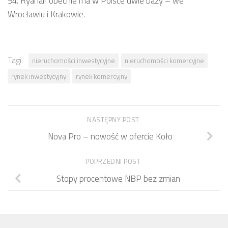
94. Ryanair obecnie ma w Polsce dwie bazy – we
Wrocławiu i Krakowie.
Tagi:
nieruchomości inwestycyjne
nieruchomości komercyjne
rynek inwestycyjny
rynek komercyjny
NASTĘPNY POST
Nova Pro – nowość w ofercie Koło
POPRZEDNI POST
Stopy procentowe NBP bez zmian