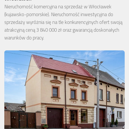
Nieruchomość komercyjna na sprzedaż w Włocławek
(kujawsko-pomorskie). Nieruchomość inwestycyjna do
sprzedaży wyróżnia się na tle konkurencyjnych ofert swoją
atrakcyjną ceną 3 840 000 zł oraz gwarancją doskonałych
warunków do pracy.