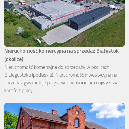
Nieruchomość komercyjna na sprzedaż Białystok
(okolice)
Nieruchomość komercyjna do sprzedaży w okolicach
Białegostoku (podlaskie). Nieruchomość inwestycyjna na
sprzedaż gwarantuje przyszłym właścicielom najwyższy
komfort pracy.