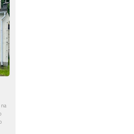
 na
o
o