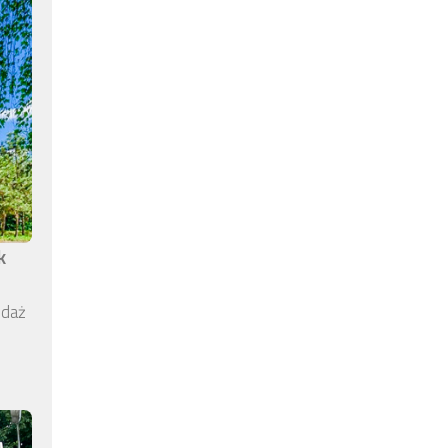
k
edaż