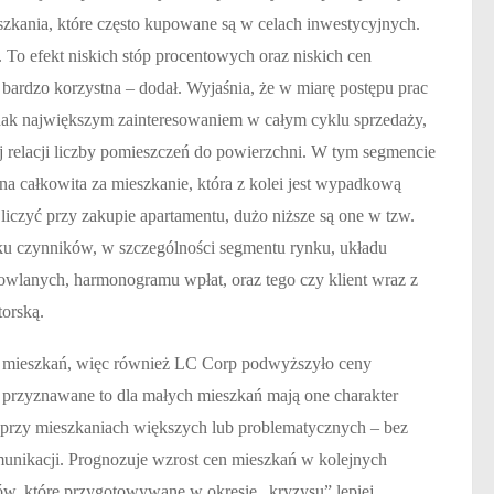
szkania, które często kupowane są w celach inwestycyjnych.
j. To efekt niskich stóp procentowych oraz niskich cen
ię bardzo korzystna – dodał. Wyjaśnia, że w miarę postępu prac
dnak największym zainteresowaniem w całym cyklu sprzedaży,
ej relacji liczby pomieszczeń do powierzchni. W tym segmencie
cena całkowita za mieszkanie, która z kolei jest wypadkową
iczyć przy zakupie apartamentu, dużo niższe są one w tzw.
u czynników, w szczególności segmentu rynku, układu
owlanych, harmonogramu wpłat, oraz tego czy klient wraz z
orską.
na mieszkań, więc również LC Corp podwyższyło ceny
uż przyznawane to dla małych mieszkań mają one charakter
 przy mieszkaniach większych lub problematycznych – bez
unikacji. Prognozuje wzrost cen mieszkań w kolejnych
w, które przygotowywane w okresie „kryzysu” lepiej