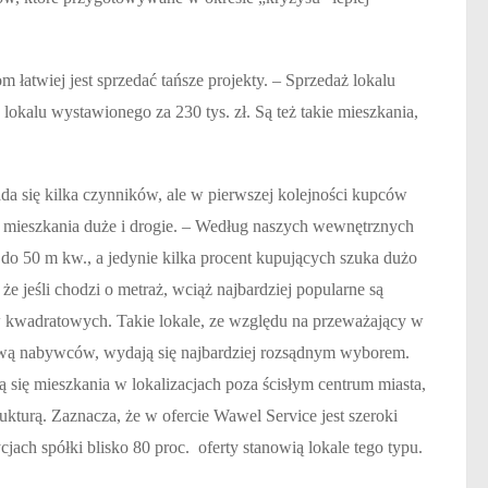
 łatwiej jest sprzedać tańsze projekty. – Sprzedaż lokalu
lokalu wystawionego za 230 tys. zł. Są też takie mieszkania,
ada się kilka czynników, ale w pierwszej kolejności kupców
iej mieszkania duże i drogie. – Według naszych wewnętrznych
 do 50 m kw., a jedynie kilka procent kupujących szuka dużo
e jeśli chodzi o metraż, wciąż najbardziej popularne są
 kwadratowych. Takie lokale, ze względu na przeważający w
ową nabywców, wydają się najbardziej rozsądnym wyborem.
ą się mieszkania w lokalizacjach poza ścisłym centrum miasta,
kturą. Zaznacza, że w ofercie Wawel Service jest szeroki
ach spółki blisko 80 proc.
oferty stanowią lokale tego typu.