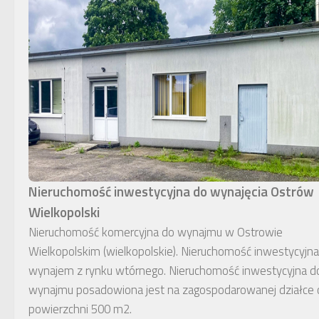
Nieruchomość inwestycyjna do wynajęcia Ostrów
Wielkopolski
Nieruchomość komercyjna do wynajmu w Ostrowie
Wielkopolskim (wielkopolskie). Nieruchomość inwestycyjna
wynajem z rynku wtórnego. Nieruchomość inwestycyjna d
wynajmu posadowiona jest na zagospodarowanej działce 
powierzchni 500 m2.