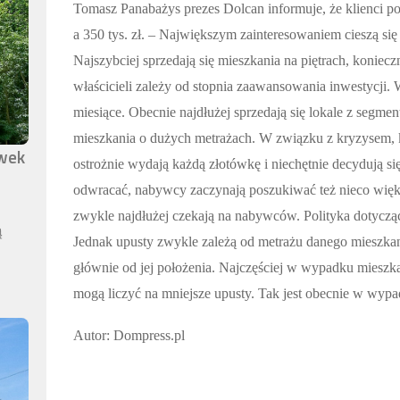
Tomasz Panabażys prezes Dolcan informuje, że klienci 
a 350 tys. zł. – Największym zainteresowaniem cieszą 
Najszybciej sprzedają się mieszkania na piętrach, koniecz
właścicieli zależy od stopnia zaawansowania inwestycji.
miesiące. Obecnie najdłużej sprzedają się lokale z segmen
mieszkania o dużych metrażach. W związku z kryzysem, k
awek
ostrożnie wydają każdą złotówkę i niechętnie decydują si
odwracać, nabywcy zaczynają poszukiwać też nieco więks
zwykle najdłużej czekają na nabywców. Polityka dotyczą
ą
Jednak upusty zwykle zależą od metrażu danego mieszkania
głównie od jej położenia. Najczęściej w wypadku miesz
mogą liczyć na mniejsze upusty. Tak jest obecnie w wy
Autor: Dompress.pl