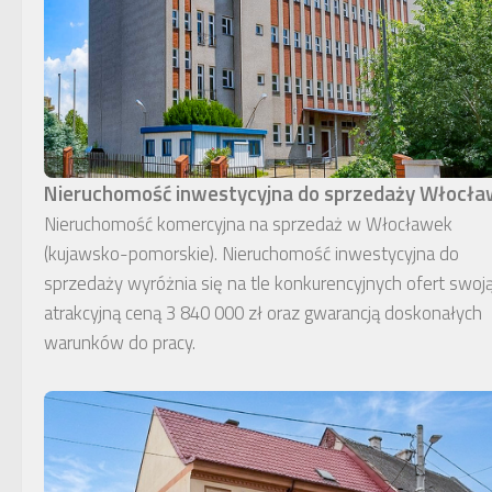
Nieruchomość inwestycyjna do sprzedaży Włocł
Nieruchomość komercyjna na sprzedaż w Włocławek
(kujawsko-pomorskie). Nieruchomość inwestycyjna do
sprzedaży wyróżnia się na tle konkurencyjnych ofert swoj
atrakcyjną ceną 3 840 000 zł oraz gwarancją doskonałych
warunków do pracy.