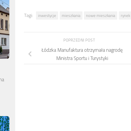
Tagi:
inwestycje
mieszkania
nowe mieszkania
rynek
POPRZEDNI POST
Łódzka Manufaktura otrzymała nagrodę
Ministra Sportu i Turystyki
na