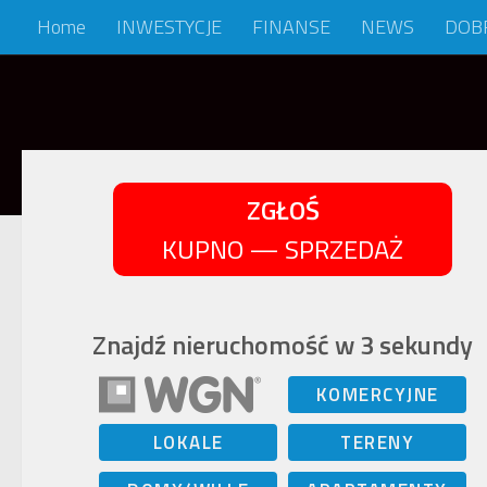
Home
INWESTYCJE
FINANSE
NEWS
DOB
Skip to content
ZGŁOŚ
KUPNO — SPRZEDAŻ
Znajdź nieruchomość w 3 sekundy
KOMERCYJNE
LOKALE
TERENY