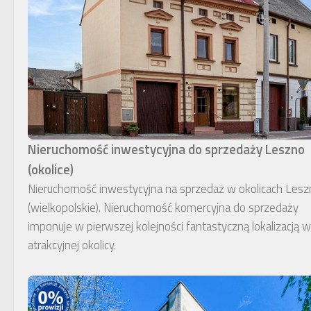
Nieruchomość inwestycyjna do sprzedaży Leszno
(okolice)
Nieruchomość inwestycyjna na sprzedaż w okolicach Lesz
(wielkopolskie). Nieruchomość komercyjna do sprzedaży
imponuje w pierwszej kolejności fantastyczną lokalizacją w
atrakcyjnej okolicy.