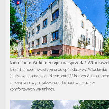
Nieruchomość komercyjna na sprzedaż Włocławe
Nieruchomość inwestycyjna do sprzedaży we Włocławku
(kujawsko-pomorskie). Nieruchomość komercyjna na sprz
zapewnia nowym nabywcom dochodową pracę w
komfortowych warunkach.