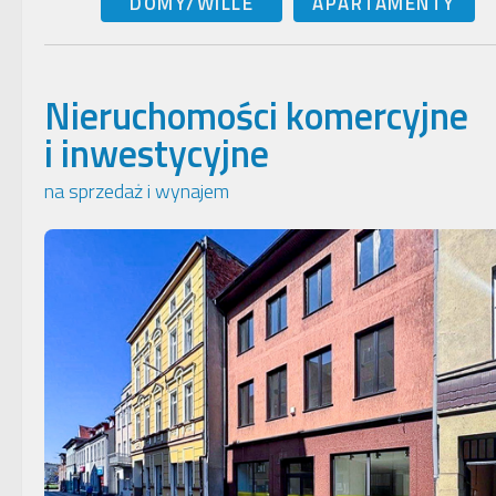
DOMY/WILLE
APARTAMENTY
Nieruchomości komercyjne
i inwestycyjne
na sprzedaż i wynajem