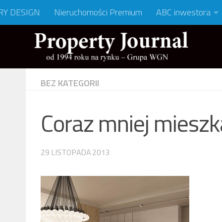
RY DESIGN
Nieruchomości Premium
ABC inwestora
BEZ KATEGORII
Coraz mniej mieszk
29 LISTOPADA 2013