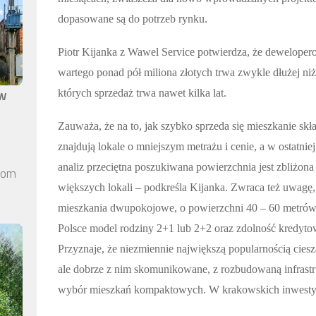
dopasowane są do potrzeb rynku.
Piotr Kijanka z Wawel Service potwierdza, że
deweloperom
wartego ponad pół miliona złotych trwa zwykle dłużej niż 
aw
których sprzedaż trwa nawet kilka lat.
Zauważa, że na t
o, jak szybko sprzeda się mieszkanie skł
znajdują lokale o mniejszym metrażu i cenie, a w ostatn
analiz przeciętna poszukiwana powierzchnia jest zbliżona
elom
większych lokali – podkreśla Kijanka. Zwraca też uwagę, ż
mieszkania dwupokojowe, o powierzchni 40 – 60 metrów
Polsce model rodziny 2+1 lub 2+2 oraz zdolność kredyt
Przyznaje, że niezmiennie największą popularnością ciesz
ale dobrze z nim skomunikowane, z rozbudowaną infrastru
wybór mieszkań kompaktowych. W krakowskich inwestycj