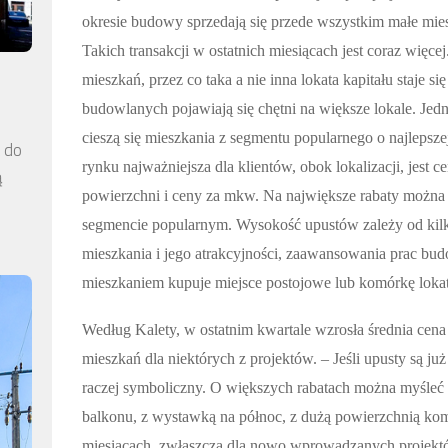
okresie budowy sprzedają się przede wszystkim małe mie
Takich transakcji w ostatnich miesiącach jest coraz więce
mieszkań, przez co taka a nie inna lokata kapitału staje s
budowlanych pojawiają się chętni na większe lokale. Je
cieszą się mieszkania z segmentu popularnego o najlepsz
a do
rynku najważniejsza dla klientów, obok lokalizacji, jest 
ą
powierzchni i ceny za mkw. Na największe rabaty można l
segmencie popularnym. Wysokość upustów zależy od kilk
mieszkania i jego atrakcyjności, zaawansowania prac bud
mieszkaniem kupuje miejsce postojowe lub komórkę lokat
Według Kalety, w ostatnim kwartale wzrosła średnia ce
mieszkań dla niektórych z projektów. – Jeśli upusty są j
raczej symboliczny. O większych rabatach można myśleć
balkonu, z wystawką na północ, z dużą powierzchnią kom
miesiącach, zwłaszcza dla nowo wprowadzanych projektó