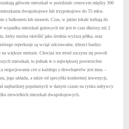
poszukują głównie mieszkań w przedziale cenowym między 300
się mieszkania dwupokojowe lub trzypokojowe do 55 mkw.
nie z balkonem lub tarasem. Czas, w jakim lokale trafiają do
 W wypadku mieszkań gotowych nie jest to czas dłuższy niż 2
tu, który można określić jako średnia wyższa półka, oraz
tórego reperkusje są wciąż odczuwalne, klienci bardzo
ę na większe metraże. Chociaż ten trend zaczyna się powoli
zych mieszkań, to jednak te o największej powierzchni
ca negocjowania cen u każdego z deweloperów jest inna. –
, jego układu, a także od specyfiki konkretnej inwestycji,
kań najbardziej popularnych w danym czasie na rynku nabywcy
padku niewielkich mieszkań dwupokojowych.