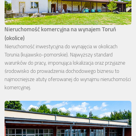
Nieruchomość komercyjna na wynajem Toruń
(okolice)
Nieruchomość inwestycyjna do wynajęcia w okolicach
Torunia (kujawsko-pomorskie). Najwyższy standard
warunków do pracy, imponująca lokalizacja oraz przyjazne
środowisko do prowadzenia dochodowego biznesu to
najmocniejsze atuty oferowanej do wynajmu nieruchomości
komercyjnej.