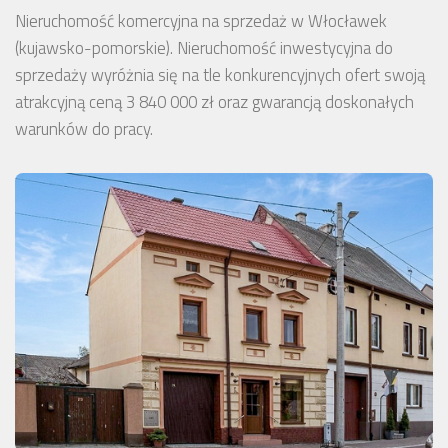
Nieruchomość komercyjna na sprzedaż w Włocławek
(kujawsko-pomorskie). Nieruchomość inwestycyjna do
sprzedaży wyróżnia się na tle konkurencyjnych ofert swoją
atrakcyjną ceną 3 840 000 zł oraz gwarancją doskonałych
warunków do pracy.