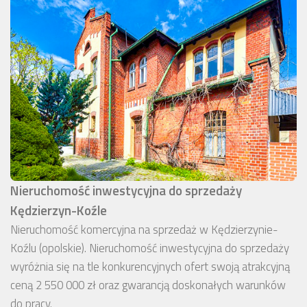
Nieruchomość inwestycyjna do sprzedaży
Kędzierzyn-Koźle
Nieruchomość komercyjna na sprzedaż w Kędzierzynie-
Koźlu (opolskie). Nieruchomość inwestycyjna do sprzedaży
wyróżnia się na tle konkurencyjnych ofert swoją atrakcyjną
ceną 2 550 000 zł oraz gwarancją doskonałych warunków
do pracy.