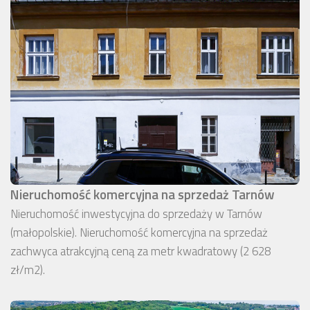
Nieruchomość komercyjna na sprzedaż Tarnów
Nieruchomość inwestycyjna do sprzedaży w Tarnów
(małopolskie). Nieruchomość komercyjna na sprzedaż
zachwyca atrakcyjną ceną za metr kwadratowy (2 628
zł/m2).