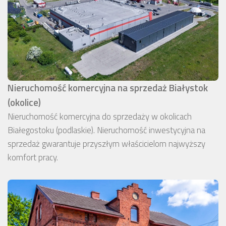
Nieruchomość komercyjna na sprzedaż Białystok
(okolice)
Nieruchomość komercyjna do sprzedaży w okolicach
Białegostoku (podlaskie). Nieruchomość inwestycyjna na
sprzedaż gwarantuje przyszłym właścicielom najwyższy
komfort pracy.