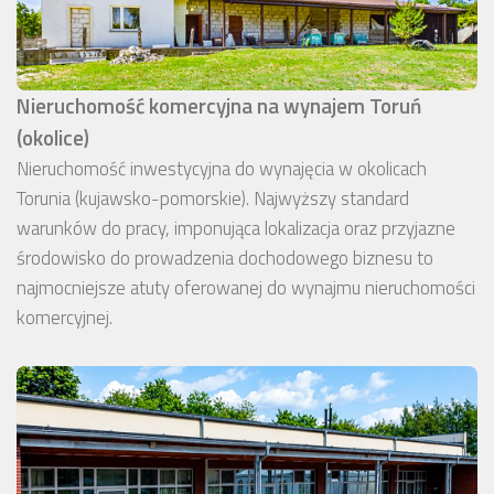
Nieruchomość komercyjna na wynajem Toruń
(okolice)
Nieruchomość inwestycyjna do wynajęcia w okolicach
Torunia (kujawsko-pomorskie). Najwyższy standard
warunków do pracy, imponująca lokalizacja oraz przyjazne
środowisko do prowadzenia dochodowego biznesu to
najmocniejsze atuty oferowanej do wynajmu nieruchomości
komercyjnej.