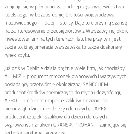
znajduje się w północno-zachodniej części województwa
lubelskiego, w bezpośredniej bliskości województwa
mazowieckiego – i dalej – stolicy. Daje to olbrzymią szansę
na zainteresowanie przedsiębiorców z Warszawy i jej okolic
inwestowaniem na tych terenach. Istotne przy tym jest
także to, iż aglomeracja warszawska to także doskonały
rynek zbytu.
Już dziś w Dęblinie działa prężnie wiele firm, jak chociażby
ALLMIZ – producent mrożonek owocowych i warzywnych
posiadający przetwórnię ekologiczną, SANECHEM –
producent środków chemicznych do mycia i dezynfekcji,
AGBO – producent czapek i szalików z dzianin dla
niemowląt, dzieci, młodzieży i dorosłych, DAREX –
producent czapek i szalików dla dzieci i dorosłych,
sygnowanych znakiem GRANS®, PROHAN – zajmujący się
techniką sanitarną i grzewczą.