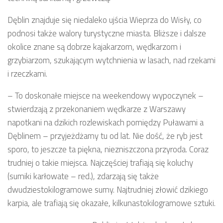
Dęblin znajduje się niedaleko ujścia Wieprza do Wisły, co
podnosi także walory turystyczne miasta. Bliższe i dalsze
okolice znane są dobrze kajakarzom, wędkarzom i
grzybiarzom, szukającym wytchnienia w lasach, nad rzekami
i rzeczkami.
– To doskonałe miejsce na weekendowy wypoczynek –
stwierdzają z przekonaniem wędkarze z Warszawy
napotkani na dzikich rozlewiskach pomiędzy Puławami a
Dęblinem – przyjeżdżamy tu od lat. Nie dość, że ryb jest
sporo, to jeszcze ta piękna, niezniszczona przyroda. Coraz
trudniej o takie miejsca. Najczęściej trafiają się koluchy
(sumiki karłowate – red.), zdarzają się także
dwudziestokilogramowe sumy. Najtrudniej złowić dzikiego
karpia, ale trafiają się okazałe, kilkunastokilogramowe sztuki.