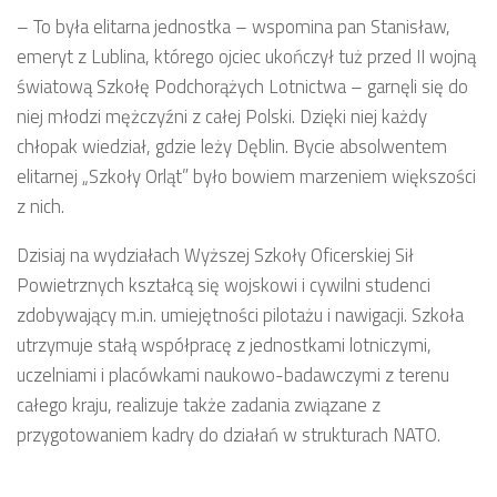
– To była elitarna jednostka – wspomina pan Stanisław,
emeryt z Lublina, którego ojciec ukończył tuż przed II wojną
światową Szkołę Podchorążych Lotnictwa – garnęli się do
niej młodzi mężczyźni z całej Polski. Dzięki niej każdy
chłopak wiedział, gdzie leży Dęblin. Bycie absolwentem
elitarnej „Szkoły Orląt” było bowiem marzeniem większości
z nich.
Dzisiaj na wydziałach Wyższej Szkoły Oficerskiej Sił
Powietrznych kształcą się wojskowi i cywilni studenci
zdobywający m.in. umiejętności pilotażu i nawigacji. Szkoła
utrzymuje stałą współpracę z jednostkami lotniczymi,
uczelniami i placówkami naukowo-badawczymi z terenu
całego kraju, realizuje także zadania związane z
przygotowaniem kadry do działań w strukturach NATO.