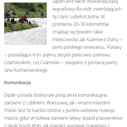
Dęblin jest także doskonałą bazą
wypadową dla osób zwiedzających
tę część Lubelszczyzny. W
promieniu 20-30 kilometrów
znajdują się bowiem takie
miejscowości jak Kazimierz Dolny –
perła polskiego renesansu, Puławy
– posiadające m.in. piękny zespół pałacowo-parkowy
Czartoryskich, czy Czarnolas – związany z postacią poety
Jana Kochanowskiego.
Komunikacja
Dęblin posada doskonałe połączenia komunikacyjne,
zarówno z Lublinem, Warszawą, jak i innymi miastami
Polski. Jest to bardzo istotne z punktu widzenia rozwoju
miasta, gdyż umożliwia zarówno łatwy dojazd pracowników
z okolicznych gmin, jak również wymianę towarową z