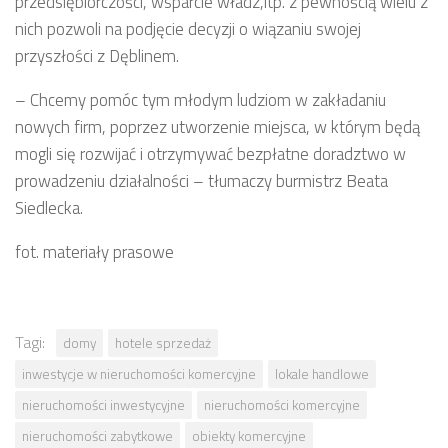
przedsiębiorczości, wsparcie władz,itp. z pewnością wielu z
nich pozwoli na podjęcie decyzji o wiązaniu swojej
przyszłości z Dęblinem.
– Chcemy pomóc tym młodym ludziom w zakładaniu
nowych firm, poprzez utworzenie miejsca, w którym będą
mogli się rozwijać i otrzymywać bezpłatne doradztwo w
prowadzeniu działalności – tłumaczy burmistrz Beata
Siedlecka.
fot. materiały prasowe
Tagi:
domy
hotele sprzedaż
inwestycje w nieruchomości komercyjne
lokale handlowe
nieruchomości inwestycyjne
nieruchomości komercyjne
nieruchomości zabytkowe
obiekty komercyjne