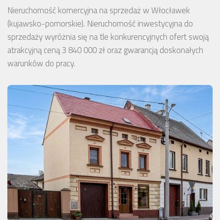
Nieruchomość komercyjna na sprzedaż w Włocławek
(kujawsko-pomorskie). Nieruchomość inwestycyjna do
sprzedaży wyróżnia się na tle konkurencyjnych ofert swoją
atrakcyjną ceną 3 840 000 zł oraz gwarancją doskonałych
warunków do pracy.