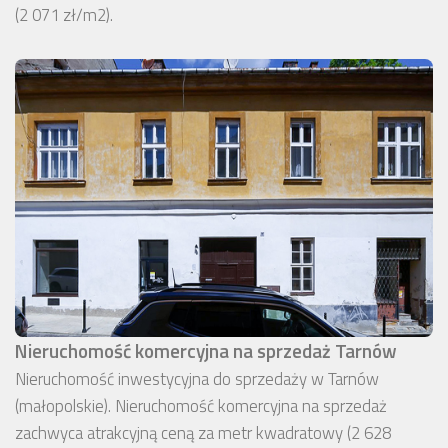
(2 071 zł/m2).
Nieruchomość komercyjna na sprzedaż Tarnów
Nieruchomość inwestycyjna do sprzedaży w Tarnów
(małopolskie). Nieruchomość komercyjna na sprzedaż
zachwyca atrakcyjną ceną za metr kwadratowy (2 628