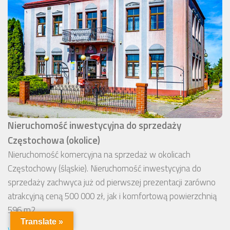
Nieruchomość inwestycyjna do sprzedaży
Częstochowa (okolice)
Nieruchomość komercyjna na sprzedaż w okolicach
Częstochowy (śląskie). Nieruchomość inwestycyjna do
sprzedaży zachwyca już od pierwszej prezentacji zarówno
atrakcyjną ceną 500 000 zł, jak i komfortową powierzchnią
596 m2.
Translate »
więcej...