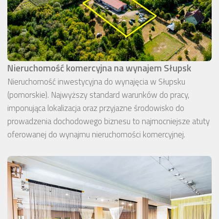
Nieruchomość komercyjna na wynajem Słupsk
Nieruchomość inwestycyjna do wynajęcia w Słupsku
(pomorskie). Najwyższy standard warunków do pracy,
imponująca lokalizacja oraz przyjazne środowisko do
prowadzenia dochodowego biznesu to najmocniejsze atuty
oferowanej do wynajmu nieruchomości komercyjnej.