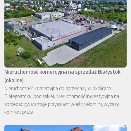
Nieruchomość komercyjna na sprzedaż Białystok
(okolice)
Nieruchomość komercyjna do sprzedaży w okolicach
Białegostoku (podlaskie). Nieruchomość inwestycyjna na
sprzedaż gwarantuje przyszłym właścicielom najwyższy
komfort pracy.