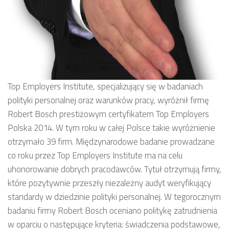
Top Employers Institute, specjalizujący się w badaniach
polityki personalnej oraz warunków pracy, wyróżnił firmę
Robert Bosch prestiżowym certyfikatem Top Employers
Polska 2014. W tym roku w całej Polsce takie wyróżnienie
otrzymało 39 firm. Międzynarodowe badanie prowadzane
co roku przez Top Employers Institute ma na celu
uhonorowanie dobrych pracodawców. Tytuł otrzymują firmy,
które pozytywnie przeszły niezależny audyt weryfikujący
standardy w dziedzinie polityki personalnej. W tegorocznym
badaniu firmy Robert Bosch oceniano politykę zatrudnienia
w oparciu o następujące kryteria: świadczenia podstawowe,