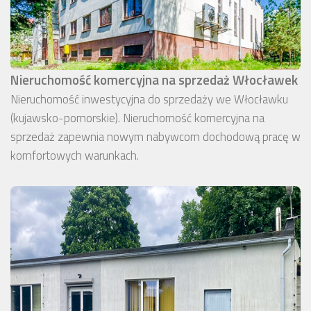
Nieruchomość komercyjna na sprzedaż Włocławek
Nieruchomość inwestycyjna do sprzedaży we Włocławku
(kujawsko-pomorskie). Nieruchomość komercyjna na
sprzedaż zapewnia nowym nabywcom dochodową pracę w
komfortowych warunkach.