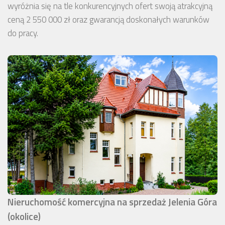
wyróżnia się na tle konkurencyjnych ofert swoją atrakcyjną
ceną 2 550 000 zł oraz gwarancją doskonałych warunków
do pracy.
Nieruchomość komercyjna na sprzedaż Jelenia Góra
(okolice)