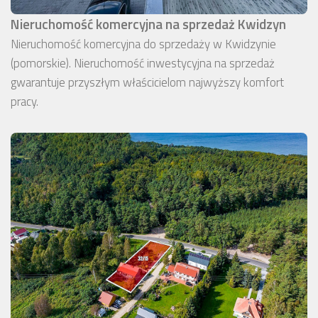
Nieruchomość komercyjna na sprzedaż Kwidzyn
Nieruchomość komercyjna do sprzedaży w Kwidzynie
(pomorskie). Nieruchomość inwestycyjna na sprzedaż
gwarantuje przyszłym właścicielom najwyższy komfort
pracy.