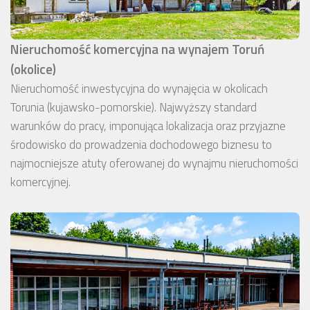
Nieruchomość komercyjna na wynajem Toruń
(okolice)
Nieruchomość inwestycyjna do wynajęcia w okolicach
Torunia (kujawsko-pomorskie). Najwyższy standard
warunków do pracy, imponująca lokalizacja oraz przyjazne
środowisko do prowadzenia dochodowego biznesu to
najmocniejsze atuty oferowanej do wynajmu nieruchomości
komercyjnej.