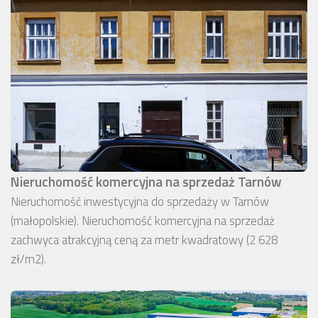
Nieruchomość komercyjna na sprzedaż Tarnów
Nieruchomość inwestycyjna do sprzedaży w Tarnów
(małopolskie). Nieruchomość komercyjna na sprzedaż
zachwyca atrakcyjną ceną za metr kwadratowy (2 628
zł/m2).