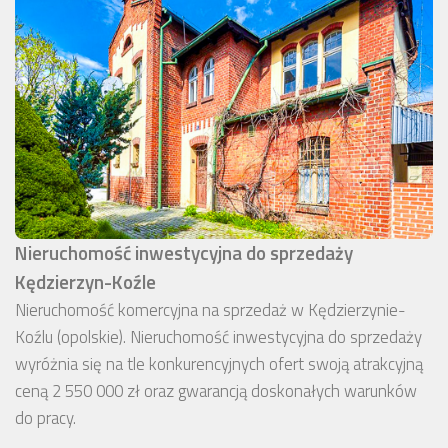
Nieruchomość inwestycyjna do sprzedaży
Kędzierzyn-Koźle
Nieruchomość komercyjna na sprzedaż w Kędzierzynie-
Koźlu (opolskie). Nieruchomość inwestycyjna do sprzedaży
wyróżnia się na tle konkurencyjnych ofert swoją atrakcyjną
ceną 2 550 000 zł oraz gwarancją doskonałych warunków
do pracy.