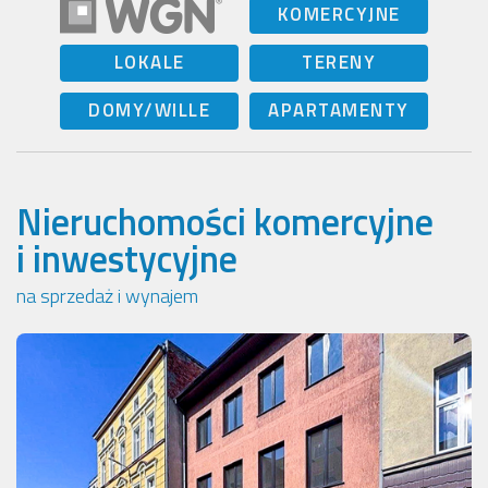
KOMERCYJNE
LOKALE
TERENY
DOMY/WILLE
APARTAMENTY
Nieruchomości komercyjne
i inwestycyjne
na sprzedaż i wynajem