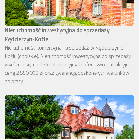
Nieruchomość inwestycyjna do sprzedaży
Kędzierzyn-Koźle
Nieruchomość komercyjna na sprzedaż w Kędzierzynie-
Koźlu (opolskie). Nieruchomość inwestycyjna do sprzedaży
wyróżnia się na tle konkurencyjnych ofert swoją atrakcyjną
ceną 2 550 000 zł oraz gwarancją doskonałych warunków
do pracy.