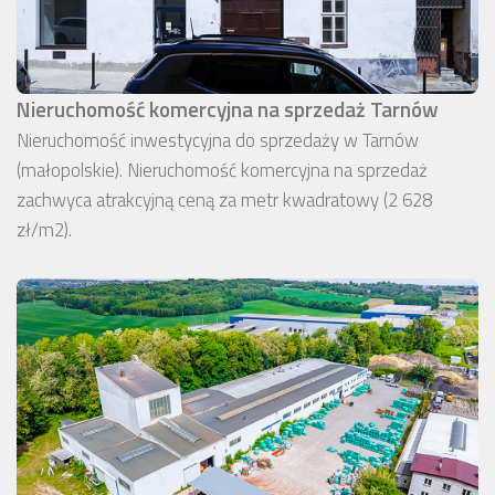
Nieruchomość komercyjna na sprzedaż Tarnów
Nieruchomość inwestycyjna do sprzedaży w Tarnów
(małopolskie). Nieruchomość komercyjna na sprzedaż
zachwyca atrakcyjną ceną za metr kwadratowy (2 628
zł/m2).