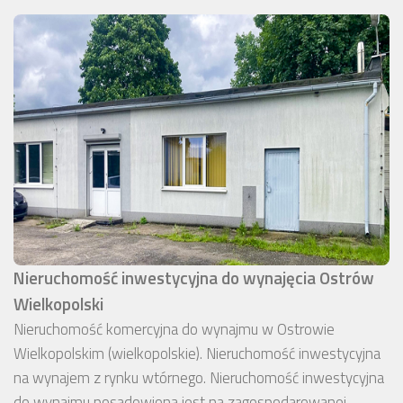
Nieruchomość inwestycyjna do wynajęcia Ostrów
Wielkopolski
Nieruchomość komercyjna do wynajmu w Ostrowie
Wielkopolskim (wielkopolskie). Nieruchomość inwestycyjna
na wynajem z rynku wtórnego. Nieruchomość inwestycyjna
do wynajmu posadowiona jest na zagospodarowanej