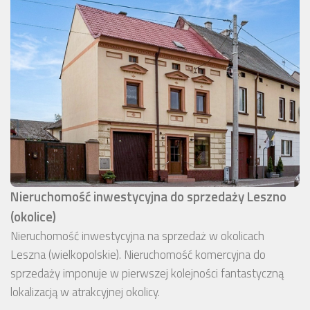
Nieruchomość inwestycyjna do sprzedaży Leszno
(okolice)
Nieruchomość inwestycyjna na sprzedaż w okolicach
Leszna (wielkopolskie). Nieruchomość komercyjna do
sprzedaży imponuje w pierwszej kolejności fantastyczną
lokalizacją w atrakcyjnej okolicy.