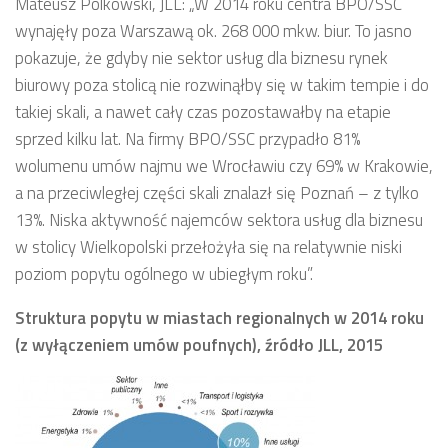
Mateusz Polkowski, JLL: „W 2014 roku centra BPO/SSC
wynajęły poza Warszawą ok. 268 000 mkw. biur. To jasno
pokazuje, że gdyby nie sektor usług dla biznesu rynek
biurowy poza stolicą nie rozwinąłby się w takim tempie i do
takiej skali, a nawet cały czas pozostawałby na etapie
sprzed kilku lat. Na firmy BPO/SSC przypadło 81%
wolumenu umów najmu we Wrocławiu czy 69% w Krakowie,
a na przeciwległej części skali znalazł się Poznań – z tylko
13%. Niska aktywność najemców sektora usług dla biznesu
w stolicy Wielkopolski przełożyła się na relatywnie niski
poziom popytu ogólnego w ubiegłym roku”.
Struktura popytu w miastach regionalnych w 2014 roku
(z wyłączeniem umów poufnych), źródło JLL, 2015