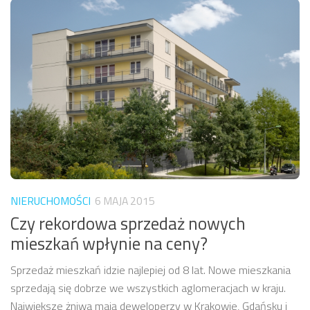
NIERUCHOMOŚCI
6 MAJA 2015
Czy rekordowa sprzedaż nowych
mieszkań wpłynie na ceny?
Sprzedaż mieszkań idzie najlepiej od 8 lat. Nowe mieszkania
sprzedają się dobrze we wszystkich aglomeracjach w kraju.
Największe żniwa mają deweloperzy w Krakowie, Gdańsku i