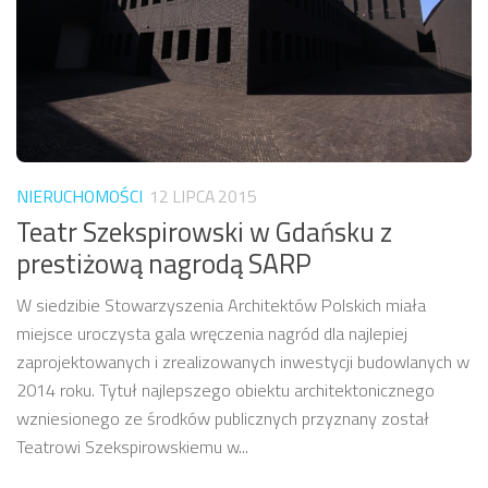
NIERUCHOMOŚCI
12 LIPCA 2015
Teatr Szekspirowski w Gdańsku z
prestiżową nagrodą SARP
W siedzibie Stowarzyszenia Architektów Polskich miała
miejsce uroczysta gala wręczenia nagród dla najlepiej
zaprojektowanych i zrealizowanych inwestycji budowlanych w
2014 roku. Tytuł najlepszego obiektu architektonicznego
wzniesionego ze środków publicznych przyznany został
Teatrowi Szekspirowskiemu w...