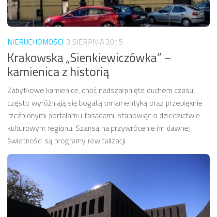
NIERUCHOMOŚCI
3 SIERPNIA 2015
Krakowska „Sienkiewiczówka” –
kamienica z historią
Zabytkowe kamienice, choć nadszarpnięte duchem czasu,
często wyróżniają się bogatą ornamentyką oraz przepięknie
rzeźbionymi portalami i fasadami, stanowiąc o dziedzictwie
kulturowym regionu. Szansą na przywrócenie im dawnej
świetności są programy rewitalizacji.