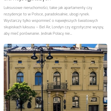
Luksusowe nieruchomości, takie jak apartamenty czy
rezydencje to w Polsce, paradoksalnie, ubogi rynek.
Wystarczy tylko wspomnieć o największych światowych
skupiskach luksusu – Bel Air, Londyn czy egzotyczne wyspy,
aby mieć porównanie. Jednak Polacy nie...