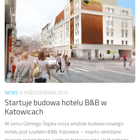
NEWS
6 PAŹDZIERNIKA 2015
Startuje budowa hotelu B&B w
Katowicach
W sercu Górnego Śląska rusza właśnie budowa nowego
hotelu pod szyldem B&B. Katowice – miasto określane
mianem regionalnego centrum biznesowego i kulturalnego –