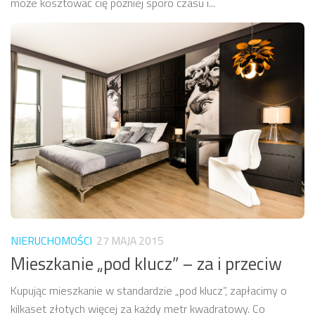
może kosztować cię później sporo czasu i...
NIERUCHOMOŚCI
27 MAJA 2015
Mieszkanie „pod klucz” – za i przeciw
Kupując mieszkanie w standardzie „pod klucz”, zapłacimy o
kilkaset złotych więcej za każdy metr kwadratowy. Co