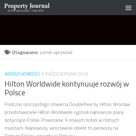
Skip to content
Otagowano:
zamki sprzedaż
NIERUCHOMOŚCI
6 PAŹDZIERNIKA 2016
Hilton Worldwide kontynuuje rozwój w
Polsce
Podczas uroczystego otwarcia DoubleTree by Hilton Wroclaw
przedstawiciele Hilton Worldwide ogłosili najnowsze plany
dotyczące Polski. Powstanie 9 nowych hoteli w różnych
miastach. Najnowszy, wrocławski obiekt to pierwszy na
Dolnym Śląsku, czwarty w Polsce i...