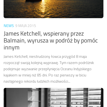
NEWS
9 MAJA 2015
James Ketchell, wspierany przez
Balmain, wyrusza w podróż by pomóc
innym
James Ketchell, niestrudzony łowca przygód 8 maja
rozpoczął swoją kolejną wyprawę. Tym razem podróżnik
podejmuje wyzwanie przepłynięcia Oceanu Indyjskiego
kajakiem w mniej niż 85 dni. Po raz pierwszy w biciu
następnego rekordu ludzkich możliwości...