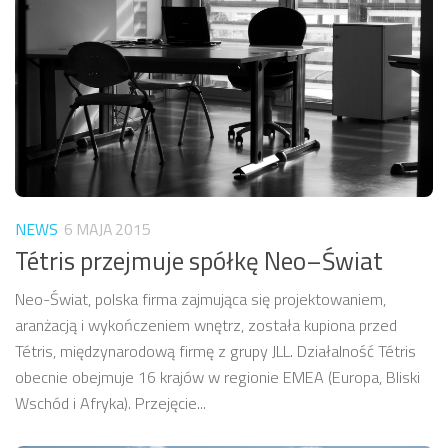
NEWS
6 MAJA 2015
Tétris przejmuje spółkę Neo–Świat
Neo-Świat, polska firma zajmująca się projektowaniem,
aranżacją i wykończeniem wnętrz, została kupiona przed
Tétris, międzynarodową firmę z grupy JLL. Działalność Tétris
obecnie obejmuje 16 krajów w regionie EMEA (Europa, Bliski
Wschód i Afryka). Przejęcie...