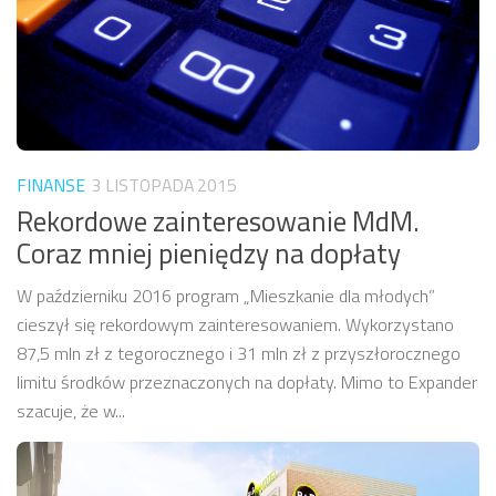
FINANSE
3 LISTOPADA 2015
Rekordowe zainteresowanie MdM.
Coraz mniej pieniędzy na dopłaty
W październiku 2016 program „Mieszkanie dla młodych”
cieszył się rekordowym zainteresowaniem. Wykorzystano
87,5 mln zł z tegorocznego i 31 mln zł z przyszłorocznego
limitu środków przeznaczonych na dopłaty. Mimo to Expander
szacuje, że w...