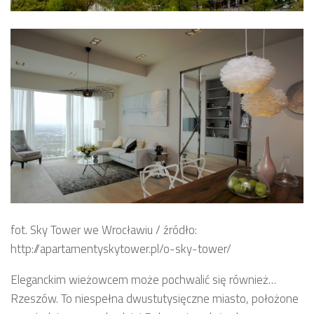
fot. Sky Tower we Wrocławiu / źródło:
http://apartamentyskytower.pl/o-sky-tower/
Eleganckim wieżowcem może pochwalić się również…
Rzeszów. To niespełna dwustutysięczne miasto, położone