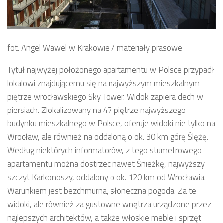
fot. Angel Wawel w Krakowie / materiały prasowe
Tytuł najwyżej położonego apartamentu w Polsce przypadł
lokalowi znajdującemu się na najwyższym mieszkalnym
piętrze wrocławskiego Sky Tower. Widok zapiera dech w
piersiach. Zlokalizowany na 47 piętrze najwyższego
budynku mieszkalnego w Polsce, oferuje widoki nie tylko na
Wrocław, ale również na oddaloną o ok. 30 km górę Ślężę.
Według niektórych informatorów, z tego stumetrowego
apartamentu można dostrzec nawet Śnieżkę, najwyższy
szczyt Karkonoszy, oddalony o ok. 120 km od Wrocławia.
Warunkiem jest bezchmurna, słoneczna pogoda. Za te
widoki, ale również za gustowne wnętrza urządzone przez
najlepszych architektów, a także włoskie meble i sprzęt