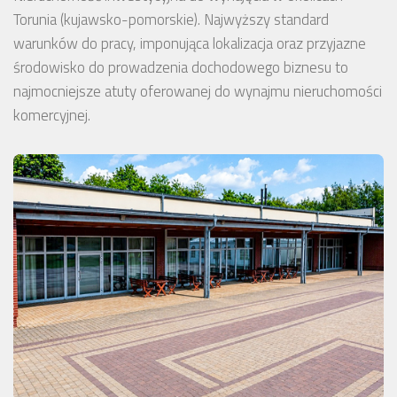
Torunia (kujawsko-pomorskie). Najwyższy standard
warunków do pracy, imponująca lokalizacja oraz przyjazne
środowisko do prowadzenia dochodowego biznesu to
najmocniejsze atuty oferowanej do wynajmu nieruchomości
komercyjnej.