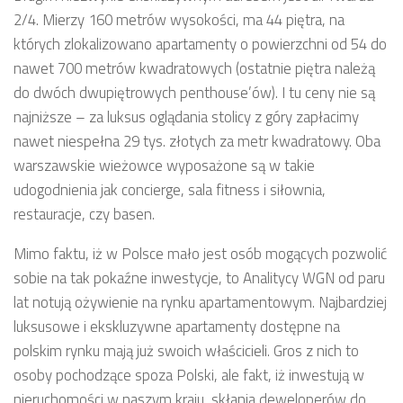
2/4. Mierzy 160 metrów wysokości, ma 44 piętra, na
których zlokalizowano apartamenty o powierzchni od 54 do
nawet 700 metrów kwadratowych (ostatnie piętra należą
do dwóch dwupiętrowych penthouse’ów). I tu ceny nie są
najniższe – za luksus oglądania stolicy z góry zapłacimy
nawet niespełna 29 tys. złotych za metr kwadratowy. Oba
warszawskie wieżowce wyposażone są w takie
udogodnienia jak concierge, sala fitness i siłownia,
restauracje, czy basen.
Mimo faktu, iż w Polsce mało jest osób mogących pozwolić
sobie na tak pokaźne inwestycje, to Analitycy WGN od paru
lat notują ożywienie na rynku apartamentowym. Najbardziej
luksusowe i ekskluzywne apartamenty dostępne na
polskim rynku mają już swoich właścicieli. Gros z nich to
osoby pochodzące spoza Polski, ale fakt, iż inwestują w
nieruchomości w naszym kraju, skłania deweloperów do