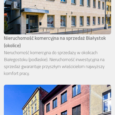
Nieruchomość komercyjna na sprzedaż Białystok
(okolice)
Nieruchomość komercyjna do sprzedaży w okolicach
Białegostoku (podlaskie). Nieruchomość inwestycyjna na
sprzedaż gwarantuje przyszłym właścicielom najwyższy
komfort pracy.