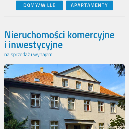
DOMY/WILLE
APARTAMENTY
Nieruchomości komercyjne
i inwestycyjne
na sprzedaż i wynajem