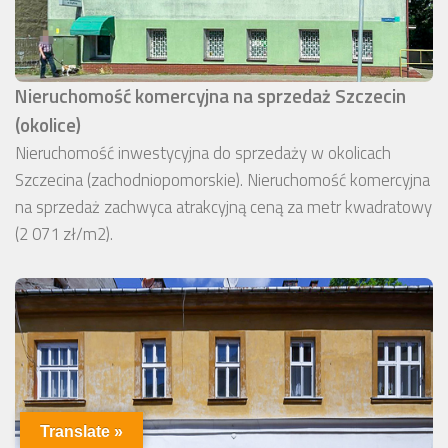
Nieruchomość komercyjna na sprzedaż Szczecin
(okolice)
Nieruchomość inwestycyjna do sprzedaży w okolicach
Szczecina (zachodniopomorskie). Nieruchomość komercyjna
na sprzedaż zachwyca atrakcyjną ceną za metr kwadratowy
(2 071 zł/m2).
Translate »