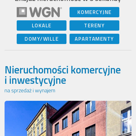
KOMERCYJNE
LOKALE
TERENY
DOMY/WILLE
APARTAMENTY
Nieruchomości komercyjne
i inwestycyjne
na sprzedaż i wynajem