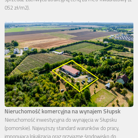
052 zł/m2).
Nieruchomość komercyjna na wynajem Słupsk
Nieruchomość inwestycyjna do wynajęcia w Słupsku
(pomorskie). Najwyższy standard warunków do pracy,
imponująca lokalizacja oraz przyjazne środowisko do