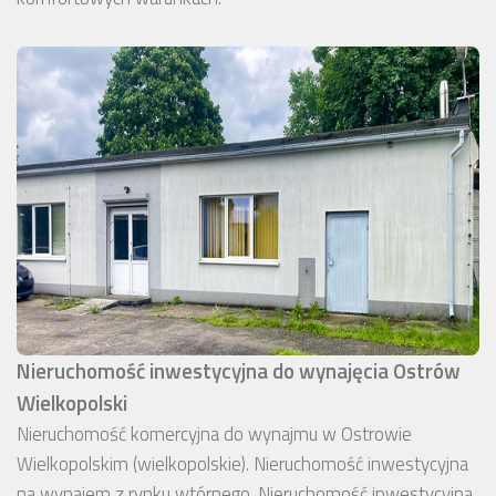
Nieruchomość inwestycyjna do wynajęcia Ostrów
Wielkopolski
Nieruchomość komercyjna do wynajmu w Ostrowie
Wielkopolskim (wielkopolskie). Nieruchomość inwestycyjna
na wynajem z rynku wtórnego. Nieruchomość inwestycyjna