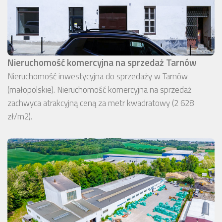
Nieruchomość komercyjna na sprzedaż Tarnów
Nieruchomość inwestycyjna do sprzedaży w Tarnów
(małopolskie). Nieruchomość komercyjna na sprzedaż
zachwyca atrakcyjną ceną za metr kwadratowy (2 628
zł/m2).