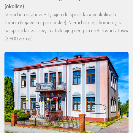
(okolice)
Nieruchomość inwestycyjna do sprzedaży w okolicach
Torunia (kujawsko-pomorskie). Nieruchomość komercyjna
na sprzedaż zachwyca atrakcyjną ceną za metr kwadratowy
(2 600 zł/m2).