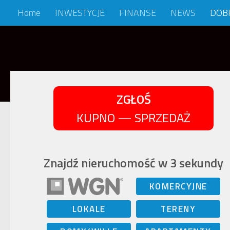
Home
INWESTYCJE
FINANSE
NEWS
DOB
Skip to content
ZGŁOŚ
KUPNO — SPRZEDAŻ
Znajdź nieruchomość w 3 sekundy
KOMERCYJNE
LOKALE
TERENY