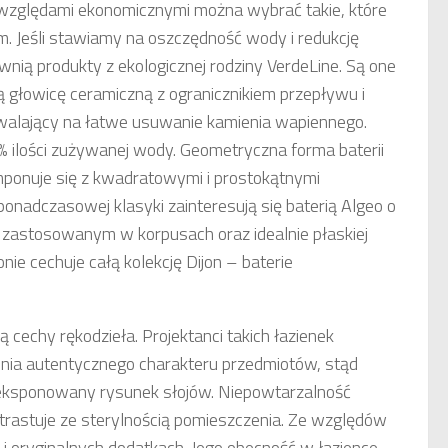
 i względami ekonomicznymi można wybrać takie, które
m. Jeśli stawiamy na oszczędność wody i redukcję
wnią produkty z ekologicznej rodziny VerdeLine. Są one
łowicę ceramiczną z ogranicznikiem przepływu i
zwalający na łatwe usuwanie kamienia wapiennego.
 ilości zużywanej wody. Geometryczna forma baterii
ponuje się z kwadratowymi i prostokątnymi
 ponadczasowej klasyki zainteresują się baterią Algeo o
 zastosowanym w korpusach oraz idealnie płaskiej
ie cechuje całą kolekcję Dijon – baterie
cechy rękodzieła. Projektanci takich łazienek
enia autentycznego charakteru przedmiotów, stąd
 wyeksponowany rysunek słojów. Niepowtarzalność
trastuje ze sterylnością pomieszczenia. Ze względów
h i oryginalnych dodatkach. Jego obecność w łazience