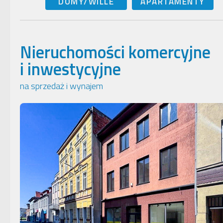
DOMY/WILLE
APARTAMENTY
Nieruchomości komercyjne
i inwestycyjne
na sprzedaż i wynajem