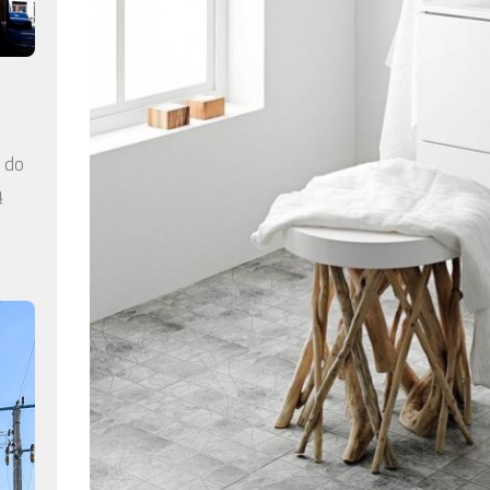
a do
ą