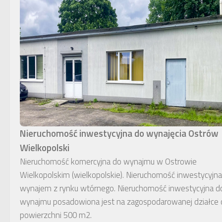
Nieruchomość inwestycyjna do wynajęcia Ostrów
Wielkopolski
Nieruchomość komercyjna do wynajmu w Ostrowie
Wielkopolskim (wielkopolskie). Nieruchomość inwestycyjna
wynajem z rynku wtórnego. Nieruchomość inwestycyjna d
wynajmu posadowiona jest na zagospodarowanej działce 
powierzchni 500 m2.