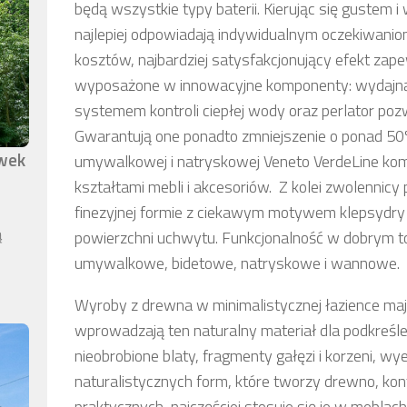
będą wszystkie typy baterii. Kierując się gustem
najlepiej odpowiadają indywidualnym oczekiwanio
kosztów, najbardziej satysfakcjonujący efekt zape
wyposażone w innowacyjne komponenty: wydajną g
systemem kontroli ciepłej wody oraz perlator po
Gwarantują one ponadto zmniejszenie o ponad 50%
awek
umywalkowej i natryskowej Veneto VerdeLine kom
kształtami mebli i akcesoriów. Z kolei zwolennicy
finezyjnej formie z ciekawym motywem klepsydry
ą
powierzchni uchwytu. Funkcjonalność w dobrym ton
umywalkowe, bidetowe, natryskowe i wannowe.
Wyroby z drewna w minimalistycznej łazience mają 
wprowadzają ten naturalny materiał dla podkreśl
nieobrobione blaty, fragmenty gałęzi i korzeni,
naturalistycznych form, które tworzy drewno, kon
praktycznych, najczęściej stosuje się je w meblac