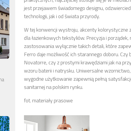
jest przejawem świadomego designu, odzwiercie
technologii, jak i od świata przyrody.
W tej konwencji wystroju, akcenty kolorystyczn
dla łazienkowych tekstyliów. Precyzja i porządek
zastosowania wyłącznie takich detali, które zape
Ferro daje możliwość ich starannego doboru. Czy b
Novatorre, czy z prostymi krawędziami jak na prz
wzoru baterii i natrysku. Uniwersalne wzornictwo,
wygodne użytkowanie zapewnią pełną satysfakcję
na
sanitarnej na polskim rynku.
fot. materiały prasowe