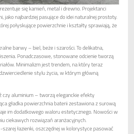
rezentuje się kamień, metal i drewno. Projektanci
ako najbardziej pasujące do idei naturalnej prostoty.
rej połyskujące powierzchnie i kształty sprawiają, że
ne barwy – biel, beże i szarości. To delikatna,
ciszenia. Ponadczasowe, stonowane odcienie tworzą
riałów. Minimalizm jest trendem, na który teraz
odzwierciedlenie stylu życia, w którym główną
 czy aluminium – tworzą eleganckie efekty
ca gładka powierzchnia baterii zestawiona z surową
aje im dodatkowego waloru estetycznego. Nowości w
niu ciekawych rozwiązań aranżacyjnych.
o-szarej łazienki, oszczędnej w kolorystyce pasować