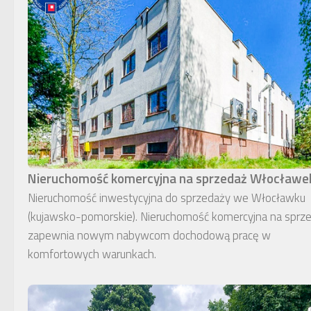
Nieruchomość komercyjna na sprzedaż Włocławe
Nieruchomość inwestycyjna do sprzedaży we Włocławku
(kujawsko-pomorskie). Nieruchomość komercyjna na sprz
zapewnia nowym nabywcom dochodową pracę w
komfortowych warunkach.