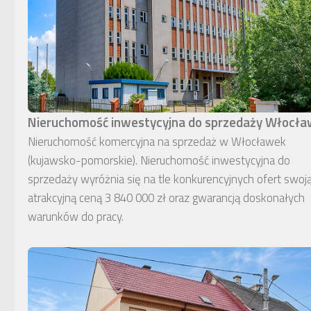
Nieruchomość inwestycyjna do sprzedaży Włocł
Nieruchomość komercyjna na sprzedaż w Włocławek
(kujawsko-pomorskie). Nieruchomość inwestycyjna do
sprzedaży wyróżnia się na tle konkurencyjnych ofert swoj
atrakcyjną ceną 3 840 000 zł oraz gwarancją doskonałych
warunków do pracy.