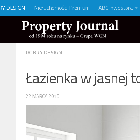
RY DESIGN
Nieruchomości Premium
ABC inwestora
DOBRY DESIGN
Łazienka w jasnej t
22 MARCA 2015