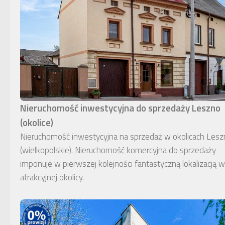
Nieruchomość inwestycyjna do sprzedaży Leszno
(okolice)
Nieruchomość inwestycyjna na sprzedaż w okolicach Lesz
(wielkopolskie). Nieruchomość komercyjna do sprzedaży
imponuje w pierwszej kolejności fantastyczną lokalizacją w
atrakcyjnej okolicy.