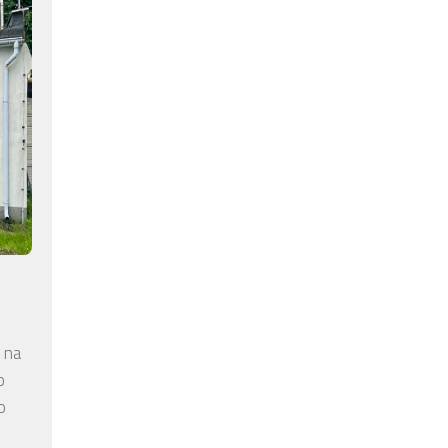
 na
o
o