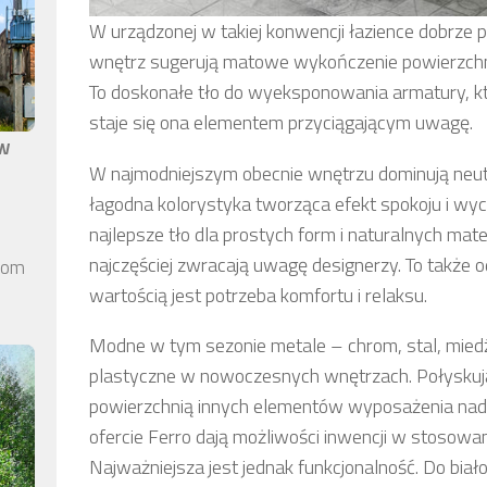
W urządzonej w takiej konwencji łazience dobrze p
wnętrz sugerują matowe wykończenie powierzchni, j
To doskonałe tło do wyeksponowania armatury, któ
staje się ona elementem przyciągającym uwagę.
aw
W najmodniejszym obecnie wnętrzu dominują neutral
łagodna kolorystyka tworząca efekt spokoju i wy
najlepsze tło dla prostych form i naturalnych mate
najczęściej zwracają uwagę designerzy. To także 
elom
wartością jest potrzeba komfortu i relaksu.
Modne w tym sezonie metale – chrom, stal, miedź
plastyczne w nowoczesnych wnętrzach. Połyskują
powierzchnią innych elementów wyposażenia nad
ofercie Ferro dają możliwości inwencji w stosowa
Najważniejsza jest jednak funkcjonalność. Do biał