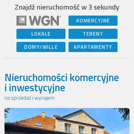
Znajdź nieruchomość w 3 sekundy
KOMERCYJNE
LOKALE
TERENY
DOMY/WILLE
APARTAMENTY
Nieruchomości komercyjne
i inwestycyjne
na sprzedaż i wynajem