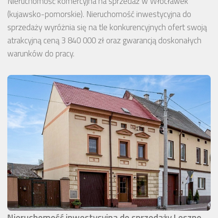
Nieruchomość komercyjna na sprzedaż w Włocławek
(kujawsko-pomorskie). Nieruchomość inwestycyjna do
sprzedaży wyróżnia się na tle konkurencyjnych ofert swoją
atrakcyjną ceną 3 840 000 zł oraz gwarancją doskonałych
warunków do pracy.
Nieruchomość inwestycyjna do sprzedaży Leszno