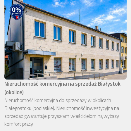
Nieruchomość komercyjna na sprzedaż Białystok
(okolice)
Nieruchomość komercyjna do sprzedaży w okolicach
Białegostoku (podlaskie). Nieruchomość inwestycyjna na
sprzedaż gwarantuje przyszłym właścicielom najwyższy
komfort pracy.