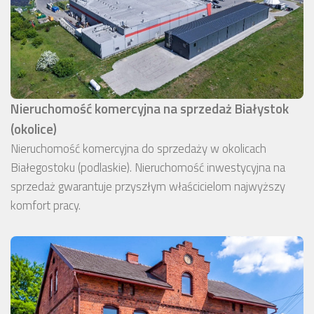
Nieruchomość komercyjna na sprzedaż Białystok
(okolice)
Nieruchomość komercyjna do sprzedaży w okolicach
Białegostoku (podlaskie). Nieruchomość inwestycyjna na
sprzedaż gwarantuje przyszłym właścicielom najwyższy
komfort pracy.