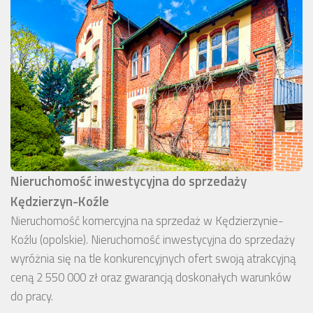
Nieruchomość inwestycyjna do sprzedaży
Kędzierzyn-Koźle
Nieruchomość komercyjna na sprzedaż w Kędzierzynie-
Koźlu (opolskie). Nieruchomość inwestycyjna do sprzedaży
wyróżnia się na tle konkurencyjnych ofert swoją atrakcyjną
ceną 2 550 000 zł oraz gwarancją doskonałych warunków
do pracy.