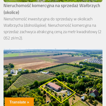
Nieruchomość komercyjna na sprzedaż Wałbrzych
(okolice)
Nieruchomość inwestycyjna do sprzedaży w okolicach
Wałbrzycha (dolnośląskie). Nieruchomość komercyjna na
sprzedaż zachwyca atrakcyjną ceną za metr kwadratowy (2
052 zł/m2).
Translate »