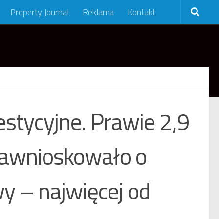
Property Journal
Reklama
Kontakt
stycyjne. Prawie 2,9
 zawnioskowało o
y – najwięcej od