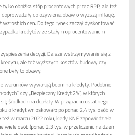
ie tylko obniżka stóp procentowych przez RPP, ale też
 doprowadziły do ożywienia obaw o wyższą inflację,
 wzrost ich cen. Do tego rynek zaczął dyskontować
przypadku kredytów ze stałym oprocentowaniem
rzyspieszenia decyzji. Dalsze wstrzymywanie się z
o kredytu, ale też wyższych kosztów budowy czy
one były to obawy.
enie warunków wywołują boom na kredyty. Podobnie
łodych” czy „Bezpieczny Kredyt 2%”, w których
 się środkach na dopłaty. W przypadku ostatniego
oku o kredyt wnioskowało po ponad 2,4 tys. osób w
my też w marcu 2022 roku, kiedy KNF zapowiedziała
 wiele osób (ponad 2,3 tys. w przeliczeniu na dzień