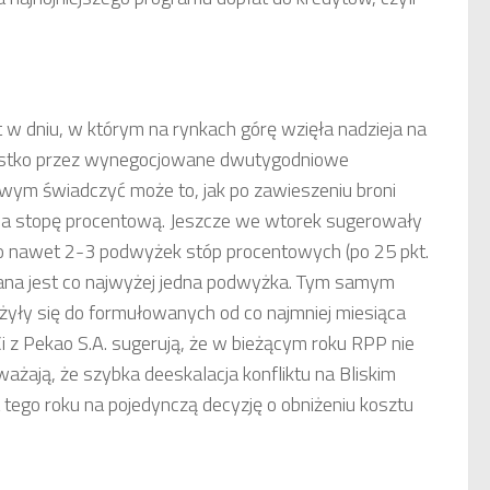
w dniu, w którym na rynkach górę wzięła nadzieja na
szystko przez wynegocjowane dwutygodniowe
wym świadczyć może to, jak po zawieszeniu broni
na stopę procentową. Jeszcze we wtorek sugerowały
o nawet 2-3 podwyżek stóp procentowych (po 25 pkt.
wana jest co najwyżej jedna podwyżka. Tym samym
yły się do formułowanych od co najmniej miesiąca
z Pekao S.A. sugerują, że w bieżącym roku RPP nie
ważają, że szybka deeskalacja konfliktu na Bliskim
ego roku na pojedynczą decyzję o obniżeniu kosztu