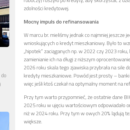
roboczy) ruszyło po kredyty, aby skorzystać z dzia
zdolności kredytowej.
Mocny impuls do refinansowania
W marcu br. mieliśmy jednak co najmniej jeszcze j
wnioskujących o kredyt mieszkaniowy. Było to w
„hipotek” zaciąganych np. w 2022 czy 2023 roku, ki
zamienianie ich na długi z niższym oprocentowan
2026 roku skala tego zjawiska przybrała na sile 
kredyty mieszkaniowe. Powód jest prosty – bank
a do
ą
więc jeśli ktoś czekał na optymalny moment na re
Przy tym warto przypomnieć, że ostatnie dane BI
2025 roku w ujęciu wartościowym odpowiadało ono
niż w 2024 roku. Przy tym w owych 20% lądują te
większe.