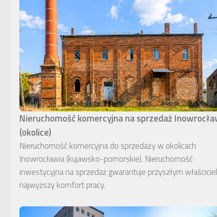
Nieruchomość komercyjna na sprzedaż Inowrocł
(okolice)
Nieruchomość komercyjna do sprzedaży w okolicach
Inowrocławia (kujawsko-pomorskie). Nieruchomość
inwestycyjna na sprzedaż gwarantuje przyszłym właścici
najwyższy komfort pracy.