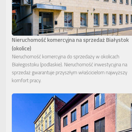
Nieruchomość komercyjna na sprzedaż Białystok
(okolice)
Nieruchomość komercyjna do sprzedaży w okolicach
Białegostoku (podlaskie). Nieruchomość inwestycyjna na
sprzedaż gwarantuje przyszłym właścicielom najwyższy
komfort pracy.