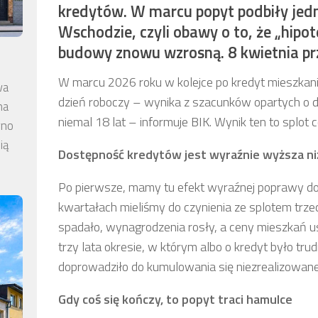
kredytów. W marcu popyt podbiły jedna
Wschodzie, czyli obawy o to, że „hipote
budowy znowu wzrosną. 8 kwietnia prz
W marcu 2026 roku w kolejce po kredyt mieszkani
wa
dzień roboczy – wynika z szacunków opartych o da
na
niemal 18 lat – informuje BIK. Wynik ten to splot c
wno
ią
Dostępność kredytów jest wyraźnie wyższa ni
Po pierwsze, mamy tu efekt wyraźnej poprawy do
kwartałach mieliśmy do czynienia ze splotem tr
spadało, wynagrodzenia rosły, a ceny mieszkań us
trzy lata okresie, w którym albo o kredyt było tru
doprowadziło do kumulowania się niezrealizowaneg
Gdy coś się kończy, to popyt traci hamulce