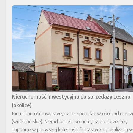
Nieruchomość inwestycyjna do sprzedaży Leszno
(okolice)
Nieruchomość inwestycyjna na sprzedaż w okolicach Lesz
(wielkopolskie). Nieruchomość komercyjna do sprzedaży
imponuje w pierwszej kolejności fantastyczną lokalizacją w