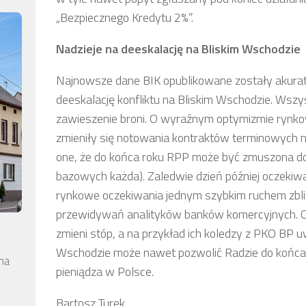
„Bezpiecznego Kredytu 2%”.
Nadzieje na deeskalację na Bliskim Wschodzie
Najnowsze dane BIK opublikowane zostały akurat 
deeskalację konfliktu na Bliskim Wschodzie. W
zawieszenie broni. O wyraźnym optymizmie rynko
zmieniły się notowania kontraktów terminowych 
one, że do końca roku RPP może być zmuszona d
bazowych każda). Zaledwie dzień później oczeki
rynkowe oczekiwania jednym szybkim ruchem zbliż
przewidywań analityków banków komercyjnych. Ci 
zmieni stóp, a na przykład ich koledzy z PKO BP u
Wschodzie może nawet pozwolić Radzie do końca t
na
pieniądza w Polsce.
Bartosz Turek