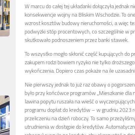
W marcu do całej tej układanki dołączyła jednak n
konsekwencje wojny na Bliskim Wschodzie. To one
wzrost kosztów budowy nieruchomości, a więc też
podwyżki stóp procentowych, co szczególnie w 
skutkowało podnoszeniem przez banki stawek.
To wszystko mogło skłonić część kupujących do p
zakupem rodzi bowiem ryzyko nie tylko droższeg
wykończenia. Dopiero czas pokaże na ile uzasadni
Nie pierwszy jednak to już raz obawy o pogorsz
było przy końcówce programów „Mieszkanie dla m
lawina popytu ruszała na wieść o wyczerpujących
programu dopłat do kredytów – w grudniu 2023 r
przeliczeniu na dzień roboczy. To samo przeżyliś
utrudnienia w dostępie do kredytów. Automatycznie