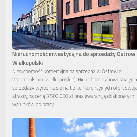
Nieruchomość inwestycyjna do sprzedaży Ostrów
Wielkopolski
Nieruchomość komercyjna na sprzedaż w Ostrowie
Wielkopolskim (wielkopolskie). Nieruchomość inwestycyjn
sprzedaży wyróżnia się na tle konkurencyjnych ofert swoj
atrakcyjną ceną 3 500 000 zł oraz gwarancją doskonałych
warunków do pracy.