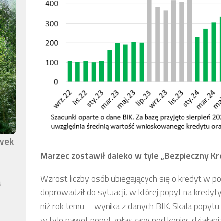
awek
Marzec zostawił daleko w tyle „Bezpieczny Kr
Wzrost liczby osób ubiegających się o kredyt w p
ą
doprowadził do sytuacji, w której popyt na kred
niż rok temu – wynika z danych BIK. Skala popytu
w tyle nawet popyt zgłaszany pod koniec działania