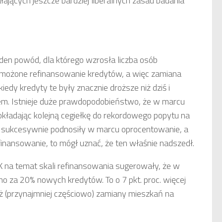
łających jeszcze bardziej liberalnych zasad badania
eden powód, dla którego wzrosła liczba osób
zmożone refinansowanie kredytów, a więc zamiana
edy kredyty te były znacznie droższe niż dziś i
iem. Istnieje duże prawdopodobieństwo, że w marcu
dokładając kolejną cegiełkę do rekordowego popytu na
i sukcesywnie podnosiły w marcu oprocentowanie, a
finansowanie, to mógł uznać, że ten właśnie nadszedł.
K na temat skali refinansowania sugerowały, że w
 za 20% nowych kredytów. To o 7 pkt. proc. więcej
ż (przynajmniej częściowo) zamiany mieszkań na