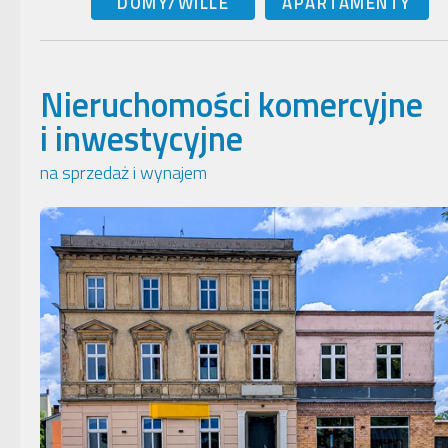
DOMY/WILLE
APARTAMENTY
Nieruchomości komercyjne
i inwestycyjne
na sprzedaż i wynajem