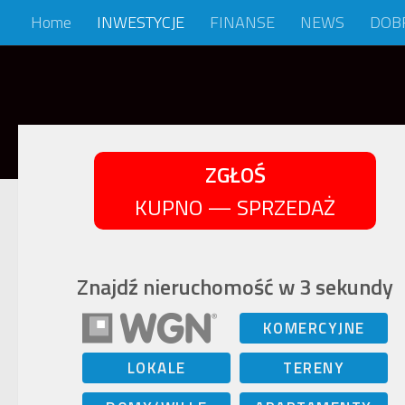
Home
INWESTYCJE
FINANSE
NEWS
DOB
Skip to content
ZGŁOŚ
KUPNO — SPRZEDAŻ
Znajdź nieruchomość w 3 sekundy
KOMERCYJNE
LOKALE
TERENY