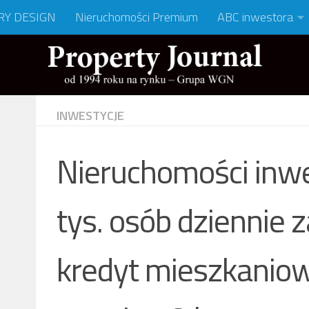
RY DESIGN
Nieruchomości Premium
ABC inwestora
INWESTYCJE
Nieruchomości inwe
tys. osób dziennie
kredyt mieszkaniow