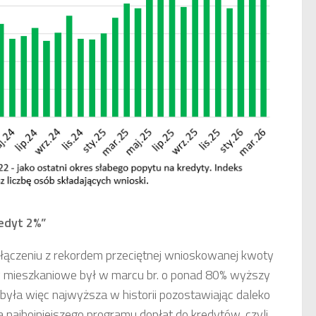
edyt 2%”
ołączeniu z rekordem przeciętnej wnioskowanej kwoty
yty mieszkaniowe był w marcu br. o ponad 80% wyższy
 była więc najwyższa w historii pozostawiając daleko
 najhojniejszego programu dopłat do kredytów, czyli