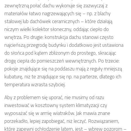
zewnętrzną połać dachu wykonuje się zazwyczaj z
materiałów łatwo nagrzewających się – np. z blachy
stalowej lub dachówek ceramicznych – które działają
niczym wielki kolektor słoneczny, oddając ciepło do
wnętrza. Po drugie: konstrukcja dachu stanowi często
najcieńszą przegrodę budynku i dodatkowo jest ustawiona
do słońca pod kątem zbliżonym do prostego, skracając
drogę ciepła do pomieszczeń wewnętrznych. Po trzecie:
pokoje znajdujące się na poddaszu mają z reguły mniejszą
kubaturę, niż te znajdujące się np. na parterze, dlatego ich
temperatura wzrasta szybciej.
Aby z problemem się uporać, nie musimy od razu
inwestować w kosztowny system klimatyzacji czy
wyposażać się w armię wiatraków. Jak mawia znane
porzekadło, lepiej zapobiegać, niż leczyć. Rozwiązaniem,
które zapewni ochłodzenie latem, jest – wbrew pozorom –