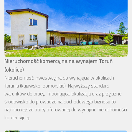
Nieruchomość komercyjna na wynajem Toruń
(okolice)
Nieruchomość inwestycyjna do wynajęcia w okolicach
Torunia (kujawsko-pomorskie). Najwyższy standard
warunków do pracy, imponująca lokalizacja oraz przyjazne
środowisko do prowadzenia dochodowego biznesu to
najmocniejsze atuty oferowanej do wynajmu nieruchomości
komercyjnej.