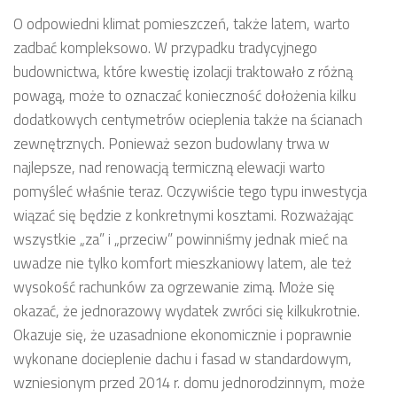
O odpowiedni klimat pomieszczeń, także latem, warto
zadbać kompleksowo. W przypadku tradycyjnego
budownictwa, które kwestię izolacji traktowało z różną
powagą, może to oznaczać konieczność dołożenia kilku
dodatkowych centymetrów ocieplenia także na ścianach
zewnętrznych. Ponieważ sezon budowlany trwa w
najlepsze, nad renowacją termiczną elewacji warto
pomyśleć właśnie teraz. Oczywiście tego typu inwestycja
wiązać się będzie z konkretnymi kosztami. Rozważając
wszystkie „za” i „przeciw” powinniśmy jednak mieć na
uwadze nie tylko komfort mieszkaniowy latem, ale też
wysokość rachunków za ogrzewanie zimą. Może się
okazać, że jednorazowy wydatek zwróci się kilkukrotnie.
Okazuje się, że uzasadnione ekonomicznie i poprawnie
wykonane docieplenie dachu i fasad w standardowym,
wzniesionym przed 2014 r. domu jednorodzinnym, może