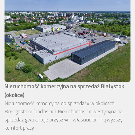
Nieruchomość komercyjna na sprzedaż Białystok
(okolice)
Nieruchomość komercyjna do sprzedaży w okolicach
Białegostoku (podlaskie). Nieruchomość inwestycyjna na
sprzedaż gwarantuje przyszłym właścicielom najwyższy
komfort pracy.