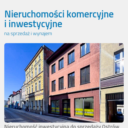
Nieruchomości komercyjne
i inwestycyjne
na sprzedaż i wynajem
Nieruchomość inwestycyjna do sprzedaży Ostrów