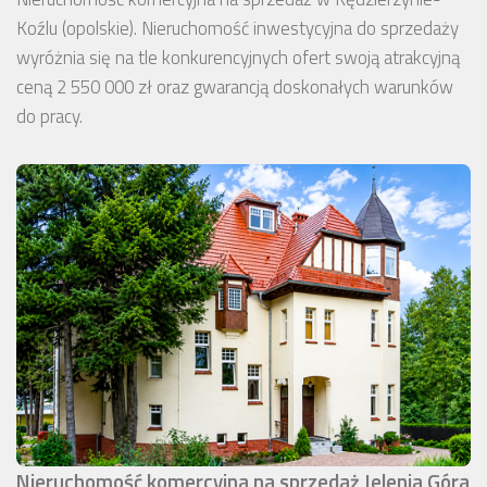
Koźlu (opolskie). Nieruchomość inwestycyjna do sprzedaży
wyróżnia się na tle konkurencyjnych ofert swoją atrakcyjną
ceną 2 550 000 zł oraz gwarancją doskonałych warunków
do pracy.
Nieruchomość komercyjna na sprzedaż Jelenia Góra