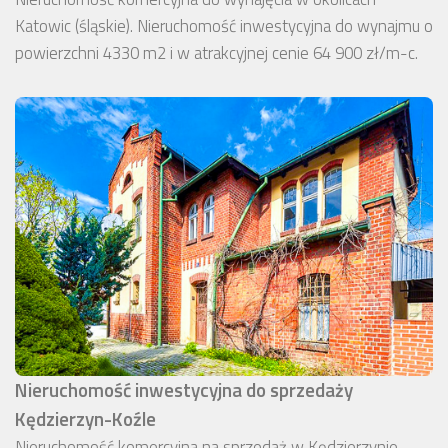
Katowic (śląskie). Nieruchomość inwestycyjna do wynajmu o
powierzchni 4330 m2 i w atrakcyjnej cenie 64 900 zł/m-c.
Nieruchomość inwestycyjna do sprzedaży
Kędzierzyn-Koźle
Nieruchomość komercyjna na sprzedaż w Kędzierzynie-