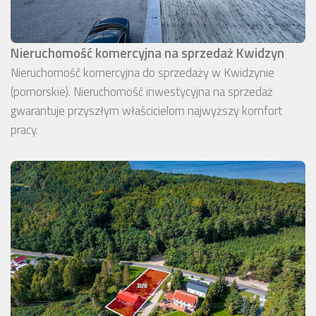
Nieruchomość komercyjna na sprzedaż Kwidzyn
Nieruchomość komercyjna do sprzedaży w Kwidzynie
(pomorskie). Nieruchomość inwestycyjna na sprzedaż
gwarantuje przyszłym właścicielom najwyższy komfort
pracy.