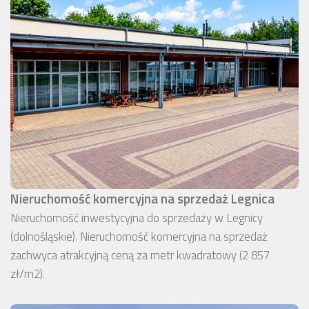
Nieruchomość komercyjna na sprzedaż Legnica
Nieruchomość inwestycyjna do sprzedaży w Legnicy
(dolnośląskie). Nieruchomość komercyjna na sprzedaż
zachwyca atrakcyjną ceną za metr kwadratowy (2 857
zł/m2).