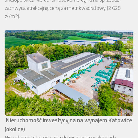
zachwyca atrakcyjną ceną za metr kwadratowy (2 628
zł/m2).
Nieruchomość inwestycyjna na wynajem Katowice
(okolice)
Nieruchomość komercyjna do wynajęcia w okolicach