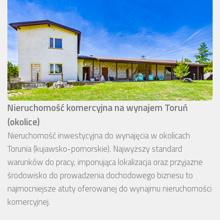
Nieruchomość komercyjna na wynajem Toruń
(okolice)
Nieruchomość inwestycyjna do wynajęcia w okolicach
Torunia (kujawsko-pomorskie). Najwyższy standard
warunków do pracy, imponująca lokalizacja oraz przyjazne
środowisko do prowadzenia dochodowego biznesu to
najmocniejsze atuty oferowanej do wynajmu nieruchomości
komercyjnej.