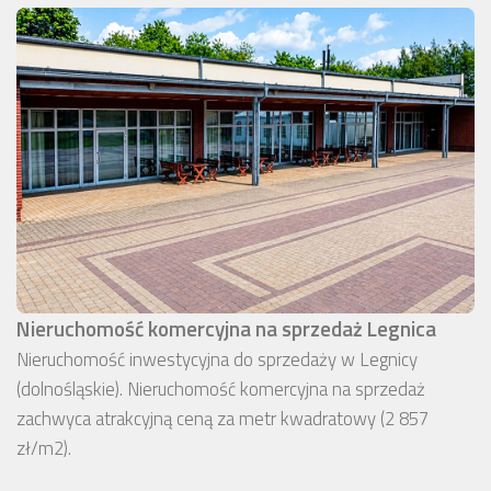
Nieruchomość komercyjna na sprzedaż Legnica
Nieruchomość inwestycyjna do sprzedaży w Legnicy
(dolnośląskie). Nieruchomość komercyjna na sprzedaż
zachwyca atrakcyjną ceną za metr kwadratowy (2 857
zł/m2).