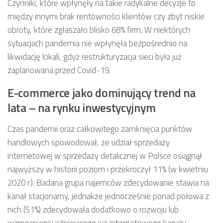
Czynniki, które wpłynęły na takie radykalne decyzje to
między innymi brak rentowności klientów czy zbyt niskie
obroty, które zgłaszało blisko 68% firm. W niektórych
sytuacjach pandemia nie wpłynęła bezpośrednio na
likwidację lokali, gdyż restrukturyzacja sieci była już
zaplanowana przed Covid-19.
E-commerce jako dominujący trend na
lata – na rynku inwestycyjnym
Czas pandemii oraz całkowitego zamknięcia punktów
handlowych spowodował, że udział sprzedaży
internetowej w sprzedaży detalicznej w Polsce osiągnął
najwyższy w historii poziom i przekroczył 11% (w kwietniu
2020 r.). Badana grupa najemców zdecydowanie stawia na
kanał stacjonarny, jednakże jednocześnie ponad połowa z
nich (51%) zdecydowała dodatkowo o rozwoju lub
wzmocnieniu istniejącego już internetowego kanału