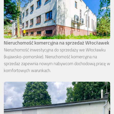
Nieruchomość komercyjna na sprzedaż Włocławek
Nieruchomość inwestycyjna do sprzedaży we Włocławku
(kujawsko-pomorskie). Nieruchomość komercyjna na
sprzedaż zapewnia nowym nabywcom dochodową pracę w
komfortowych warunkach.