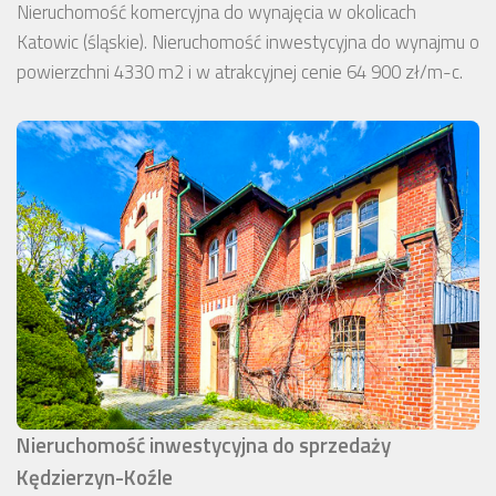
Nieruchomość komercyjna do wynajęcia w okolicach
Katowic (śląskie). Nieruchomość inwestycyjna do wynajmu o
powierzchni 4330 m2 i w atrakcyjnej cenie 64 900 zł/m-c.
Nieruchomość inwestycyjna do sprzedaży
Kędzierzyn-Koźle