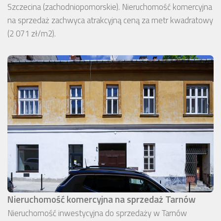
Szczecina (zachodniopomorskie). Nieruchomość komercyjna
na sprzedaż zachwyca atrakcyjną ceną za metr kwadratowy
(2 071 zł/m2).
Nieruchomość komercyjna na sprzedaż Tarnów
Nieruchomość inwestycyjna do sprzedaży w Tarnów