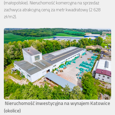
(małopolskie). Nieruchomość komercyjna na sprzedaż
zachwyca atrakcyjną ceną za metr kwadratowy (2 628
zł/m2).
Nieruchomość inwestycyjna na wynajem Katowice
(okolice)