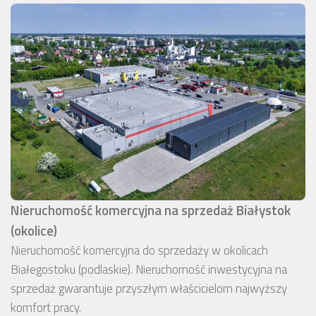
Nieruchomość komercyjna na sprzedaż Białystok
(okolice)
Nieruchomość komercyjna do sprzedaży w okolicach
Białegostoku (podlaskie). Nieruchomość inwestycyjna na
sprzedaż gwarantuje przyszłym właścicielom najwyższy
komfort pracy.