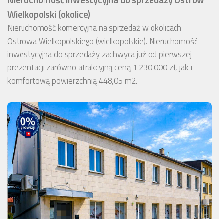
Wielkopolski (okolice)
Nieruchomość komercyjna na sprzedaż w okolicach
Ostrowa Wielkopolskiego (wielkopolskie). Nieruchomość
inwestycyjna do sprzedaży zachwyca już od pierwszej
prezentacji zarówno atrakcyjną ceną 1 230 000 zł, jak i
komfortową powierzchnią 448,05 m2.