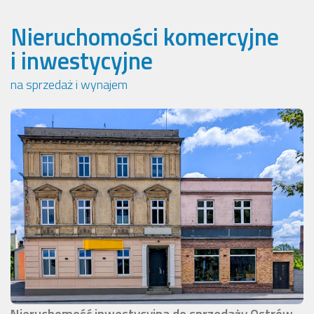
Nieruchomości komercyjne
i inwestycyjne
na sprzedaż i wynajem
Nieruchomość inwestycyjna do sprzedaży Ostrów