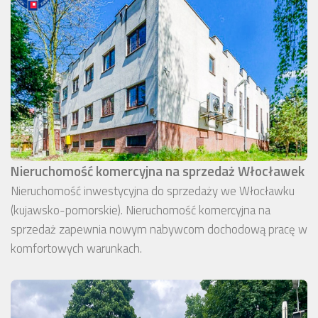
Nieruchomość komercyjna na sprzedaż Włocławek
Nieruchomość inwestycyjna do sprzedaży we Włocławku
(kujawsko-pomorskie). Nieruchomość komercyjna na
sprzedaż zapewnia nowym nabywcom dochodową pracę w
komfortowych warunkach.