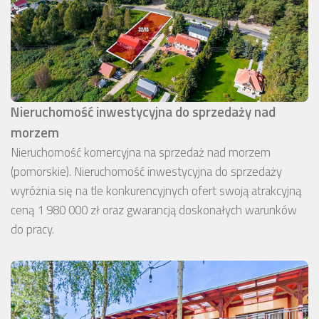
Nieruchomość inwestycyjna do sprzedaży nad
morzem
Nieruchomość komercyjna na sprzedaż nad morzem
(pomorskie). Nieruchomość inwestycyjna do sprzedaży
wyróżnia się na tle konkurencyjnych ofert swoją atrakcyjną
ceną 1 980 000 zł oraz gwarancją doskonałych warunków
do pracy.