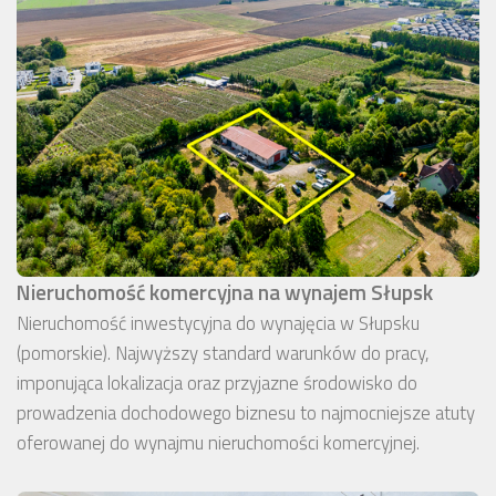
Nieruchomość komercyjna na wynajem Słupsk
Nieruchomość inwestycyjna do wynajęcia w Słupsku
(pomorskie). Najwyższy standard warunków do pracy,
imponująca lokalizacja oraz przyjazne środowisko do
prowadzenia dochodowego biznesu to najmocniejsze atuty
oferowanej do wynajmu nieruchomości komercyjnej.