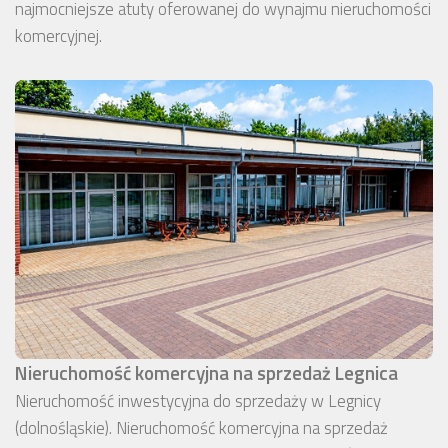
najmocniejsze atuty oferowanej do wynajmu nieruchomości
komercyjnej.
Nieruchomość komercyjna na sprzedaż Legnica
Nieruchomość inwestycyjna do sprzedaży w Legnicy
(dolnośląskie). Nieruchomość komercyjna na sprzedaż