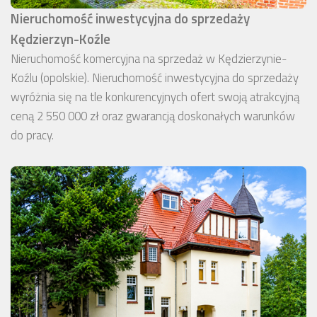
Nieruchomość inwestycyjna do sprzedaży
Kędzierzyn-Koźle
Nieruchomość komercyjna na sprzedaż w Kędzierzynie-
Koźlu (opolskie). Nieruchomość inwestycyjna do sprzedaży
wyróżnia się na tle konkurencyjnych ofert swoją atrakcyjną
ceną 2 550 000 zł oraz gwarancją doskonałych warunków
do pracy.