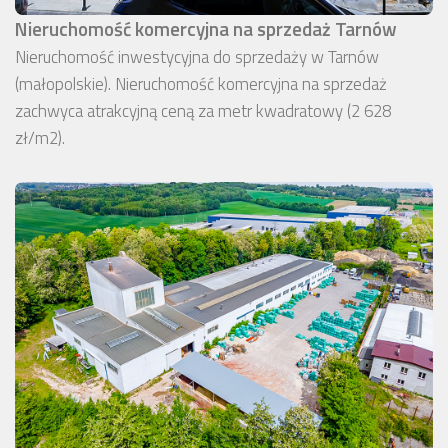
Nieruchomość komercyjna na sprzedaż Tarnów
Nieruchomość inwestycyjna do sprzedaży w Tarnów
(małopolskie). Nieruchomość komercyjna na sprzedaż
zachwyca atrakcyjną ceną za metr kwadratowy (2 628
zł/m2).