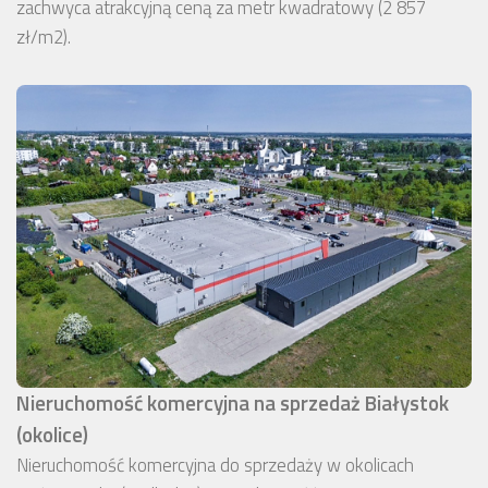
zachwyca atrakcyjną ceną za metr kwadratowy (2 857
zł/m2).
Nieruchomość komercyjna na sprzedaż Białystok
(okolice)
Nieruchomość komercyjna do sprzedaży w okolicach