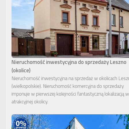
Nieruchomość inwestycyjna do sprzedaży Leszno
(okolice)
Nieruchomość inwestycyjna na sprzedaż w okolicach Lesz
(wielkopolskie). Nieruchomość komercyjna do sprzedaży
imponuje w pierwszej kolejności fantastyczną lokalizacją w
atrakcyjnej okolicy.