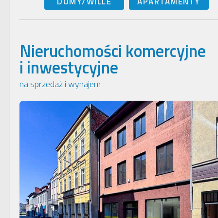
DOMY/WILLE
APARTAMENTY
Nieruchomości komercyjne
i inwestycyjne
na sprzedaż i wynajem