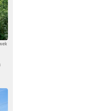
awek
ą