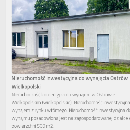
Nieruchomość inwestycyjna do wynajęcia Ostrów
Wielkopolski
Nieruchomość komercyjna do wynajmu w Ostrowie
Wielkopolskim (wielkopolskie). Nieruchomość inwestycyjna
wynajem z rynku wtórnego. Nieruchomość inwestycyjna d
wynajmu posadowiona jest na zagospodarowanej działce 
powierzchni 500 m2.