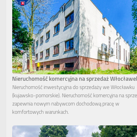
Nieruchomość komercyjna na sprzedaż Włocławe
Nieruchomość inwestycyjna do sprzedaży we Włocławku
(kujawsko-pomorskie). Nieruchomość komercyjna na sprz
zapewnia nowym nabywcom dochodową pracę w
komfortowych warunkach.