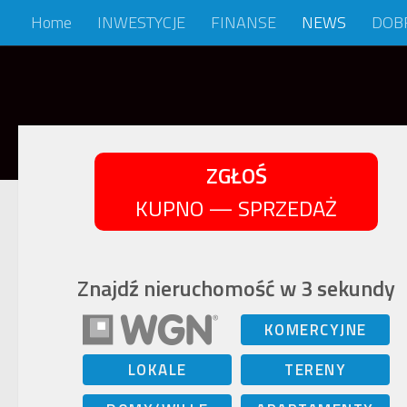
Home
INWESTYCJE
FINANSE
NEWS
DOB
Skip to content
ZGŁOŚ
KUPNO — SPRZEDAŻ
Znajdź nieruchomość w 3 sekundy
KOMERCYJNE
LOKALE
TERENY