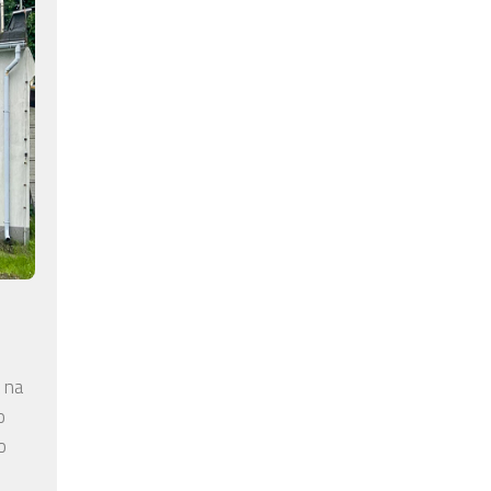
 na
o
o