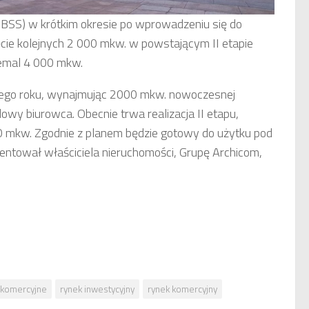
(OBSS) w krótkim okresie po wprowadzeniu się do
ie kolejnych 2 000 mkw. w powstającym II etapie
iemal 4 000 mkw.
ego roku, wynajmując 2000 mkw. nowoczesnej
dowy biurowca. Obecnie trwa realizacja II etapu,
0 mkw. Zgodnie z planem będzie gotowy do użytku pod
zentował właściciela nieruchomości, Grupę Archicom,
 komercyjne
rynek inwestycyjny
rynek komercyjny