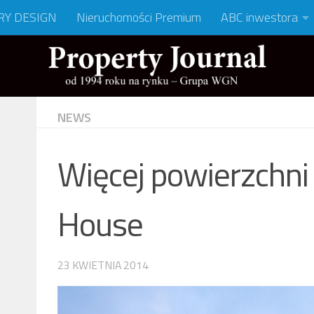
RY DESIGN
Nieruchomości Premium
ABC inwestora
NEWS
Więcej powierzchni
House
23 KWIETNIA 2014