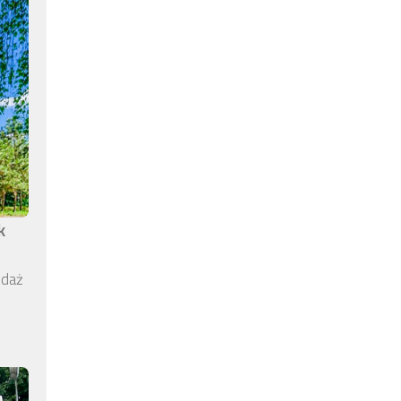
k
edaż