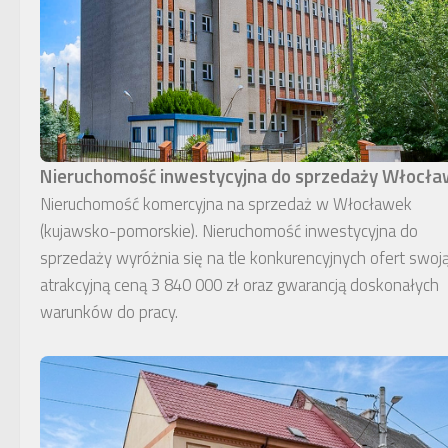
Nieruchomość inwestycyjna do sprzedaży Włocł
Nieruchomość komercyjna na sprzedaż w Włocławek
(kujawsko-pomorskie). Nieruchomość inwestycyjna do
sprzedaży wyróżnia się na tle konkurencyjnych ofert swoj
atrakcyjną ceną 3 840 000 zł oraz gwarancją doskonałych
warunków do pracy.