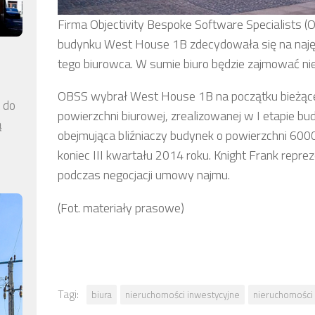
Firma Objectivity Bespoke Software Specialists 
budynku West House 1B zdecydowała się na najęc
tego biurowca. W sumie biuro będzie zajmować n
OBSS wybrał West House 1B na początku bieżąc
a do
powierzchni biurowej, zrealizowanej w I etapie bu
ą
obejmująca bliźniaczy budynek o powierzchni 600
koniec III kwartału 2014 roku. Knight Frank repre
podczas negocjacji umowy najmu.
(Fot. materiały prasowe)
Tagi:
biura
nieruchomości inwestycyjne
nieruchomości