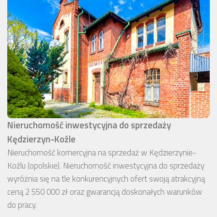
Nieruchomość inwestycyjna do sprzedaży
Kędzierzyn-Koźle
Nieruchomość komercyjna na sprzedaż w Kędzierzynie-
Koźlu (opolskie). Nieruchomość inwestycyjna do sprzedaży
wyróżnia się na tle konkurencyjnych ofert swoją atrakcyjną
ceną 2 550 000 zł oraz gwarancją doskonałych warunków
do pracy.