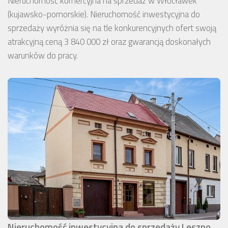
Nieruchomość komercyjna na sprzedaż w Włocławek
(kujawsko-pomorskie). Nieruchomość inwestycyjna do
sprzedaży wyróżnia się na tle konkurencyjnych ofert swoją
atrakcyjną ceną 3 840 000 zł oraz gwarancją doskonałych
warunków do pracy.
Nieruchomość inwestycyjna do sprzedaży Leszno