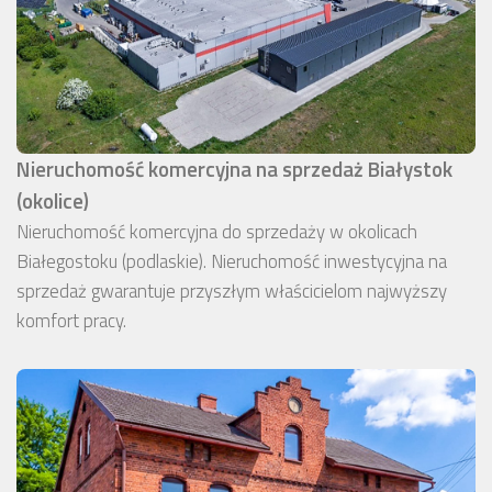
Nieruchomość komercyjna na sprzedaż Białystok
(okolice)
Nieruchomość komercyjna do sprzedaży w okolicach
Białegostoku (podlaskie). Nieruchomość inwestycyjna na
sprzedaż gwarantuje przyszłym właścicielom najwyższy
komfort pracy.