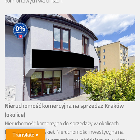
komfortowych warunkach.
Nieruchomość komercyjna na sprzedaż Kraków
(okolice)
Nieruchomość komercyjna do sprzedaży w okolicach
Krakowa (małopolskie). Nieruchomość inwestycyjna na
Translate »