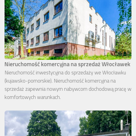
Nieruchomość komercyjna na sprzedaż Włocławek
Nieruchomość inwestycyjna do sprzedaży we Włocławku
(kujawsko-pomorskie). Nieruchomość komercyjna na
sprzedaż zapewnia nowym nabywcom dochodową pracę w
komfortowych warunkach.