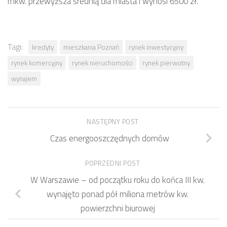
mkw. przewyższa średnią dla miasta i wynosi 6500 zł.
Tagi:
kredyty
mieszkania Poznań
rynek inwestycyjny
rynek komercyjny
rynek nieruchomości
rynek pierwotny
wynajem
NASTĘPNY POST
Czas energooszczędnych domów
POPRZEDNI POST
W Warszawie – od początku roku do końca III kw.
wynajęto ponad pół miliona metrów kw.
powierzchni biurowej