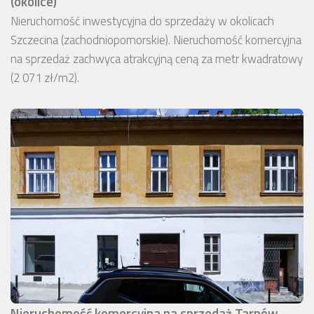
(okolice)
Nieruchomość inwestycyjna do sprzedaży w okolicach
Szczecina (zachodniopomorskie). Nieruchomość komercyjna
na sprzedaż zachwyca atrakcyjną ceną za metr kwadratowy
(2 071 zł/m2).
Nieruchomość komercyjna na sprzedaż Tarnów