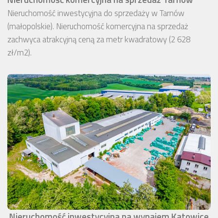
Nieruchomość inwestycyjna do sprzedaży w Tarnów
(małopolskie). Nieruchomość komercyjna na sprzedaż
zachwyca atrakcyjną ceną za metr kwadratowy (2 628
zł/m2).
Nieruchomość inwestycyjna na wynajem Katowice