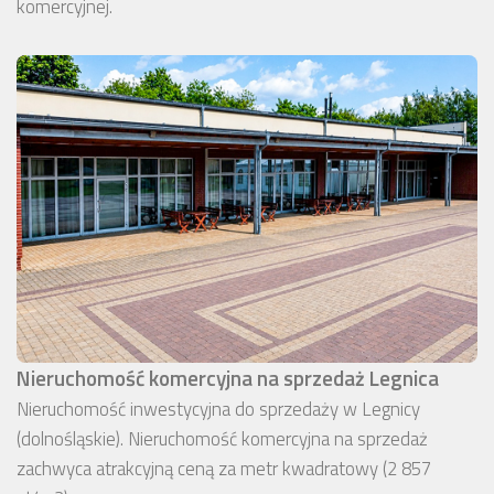
komercyjnej.
Nieruchomość komercyjna na sprzedaż Legnica
Nieruchomość inwestycyjna do sprzedaży w Legnicy
(dolnośląskie). Nieruchomość komercyjna na sprzedaż
zachwyca atrakcyjną ceną za metr kwadratowy (2 857