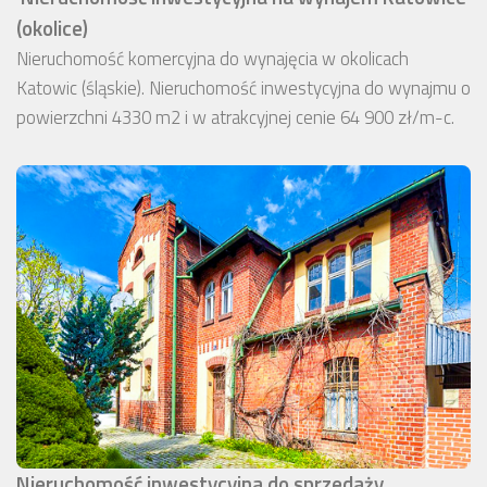
(okolice)
Nieruchomość komercyjna do wynajęcia w okolicach
Katowic (śląskie). Nieruchomość inwestycyjna do wynajmu o
powierzchni 4330 m2 i w atrakcyjnej cenie 64 900 zł/m-c.
Nieruchomość inwestycyjna do sprzedaży