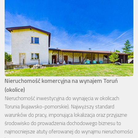
Nieruchomość komercyjna na wynajem Toruń
(okolice)
Nieruchomość inwestycyjna do wynajęcia w okolicach
Torunia (kujawsko-pomorskie). Najwyższy standard
warunków do pracy, imponująca lokalizacja oraz przyjazne
środowisko do prowadzenia dochodowego biznesu to
najmocniejsze atuty oferowanej do wynajmu nieruchomości