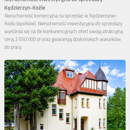
Kędzierzyn-Koźle
Nieruchomość komercyjna na sprzedaż w Kędzierzynie-
Koźlu (opolskie). Nieruchomość inwestycyjna do sprzedaży
wyróżnia się na tle konkurencyjnych ofert swoją atrakcyjną
ceną 2 550 000 zł oraz gwarancją doskonałych warunków
do pracy.