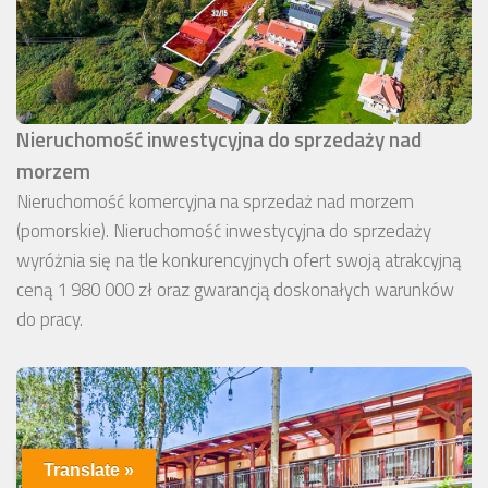
Nieruchomość inwestycyjna do sprzedaży nad
morzem
Nieruchomość komercyjna na sprzedaż nad morzem
(pomorskie). Nieruchomość inwestycyjna do sprzedaży
wyróżnia się na tle konkurencyjnych ofert swoją atrakcyjną
ceną 1 980 000 zł oraz gwarancją doskonałych warunków
do pracy.
Translate »