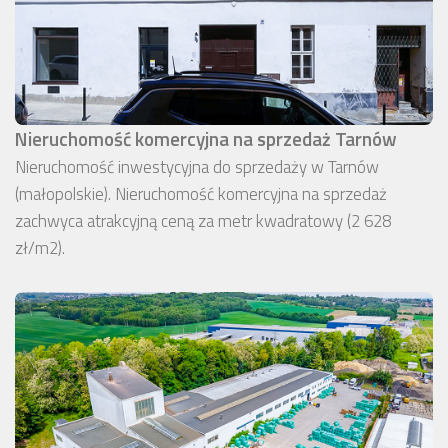
Nieruchomość komercyjna na sprzedaż Tarnów
Nieruchomość inwestycyjna do sprzedaży w Tarnów
(małopolskie). Nieruchomość komercyjna na sprzedaż
zachwyca atrakcyjną ceną za metr kwadratowy (2 628
zł/m2).