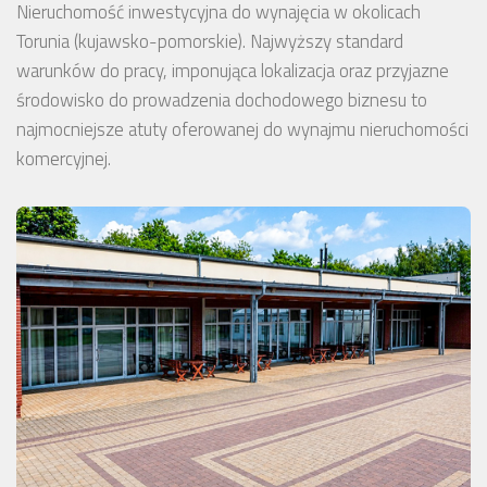
Nieruchomość inwestycyjna do wynajęcia w okolicach
Torunia (kujawsko-pomorskie). Najwyższy standard
warunków do pracy, imponująca lokalizacja oraz przyjazne
środowisko do prowadzenia dochodowego biznesu to
najmocniejsze atuty oferowanej do wynajmu nieruchomości
komercyjnej.