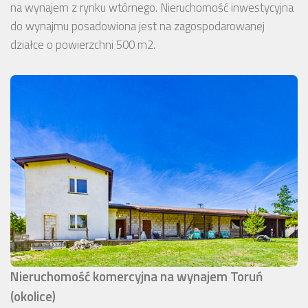
na wynajem z rynku wtórnego. Nieruchomość inwestycyjna
do wynajmu posadowiona jest na zagospodarowanej
działce o powierzchni 500 m2.
Nieruchomość komercyjna na wynajem Toruń
(okolice)