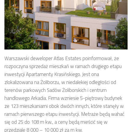
Warszawski deweloper Atlas Estates poinformował, że
rozpoczyna sprzedaż mieszkań w ramach drugiego etapu
inwestycji Apartamenty Krasińskiego. Jest ona
zlokalizowana na Żoliborzu, w niedalekiej odległości od
terenów parkowych Sadów Żoliborskich i centrum
handlowego Arkadia. Firma wzniesie 5-piętrowy budynek
ze 123 mieszkaniami obok dwóch innych, które stanęły w
ramach pierwszego etapu inwestycji. Metraże będą wahać
się od 25 do 108 m kw., a ceny będą mieścić się w
przedziale 8 000 – 10 000 zł za m kw.