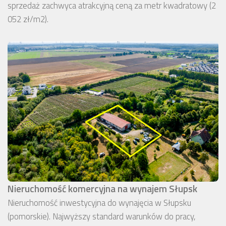
sprzedaż zachwyca atrakcyjną ceną za metr kwadratowy (2
052 zł/m2).
Nieruchomość komercyjna na wynajem Słupsk
Nieruchomość inwestycyjna do wynajęcia w Słupsku
(pomorskie). Najwyższy standard warunków do pracy,