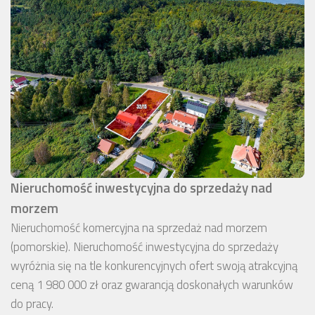
Nieruchomość inwestycyjna do sprzedaży nad
morzem
Nieruchomość komercyjna na sprzedaż nad morzem
(pomorskie). Nieruchomość inwestycyjna do sprzedaży
wyróżnia się na tle konkurencyjnych ofert swoją atrakcyjną
ceną 1 980 000 zł oraz gwarancją doskonałych warunków
do pracy.