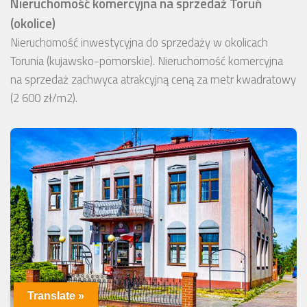
Nieruchomość komercyjna na sprzedaż Toruń
(okolice)
Nieruchomość inwestycyjna do sprzedaży w okolicach
Torunia (kujawsko-pomorskie). Nieruchomość komercyjna
na sprzedaż zachwyca atrakcyjną ceną za metr kwadratowy
(2 600 zł/m2).
Translate »