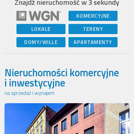
Znajdź nieruchomość w 3 sekundy
KOMERCYJNE
LOKALE
TERENY
DOMY/WILLE
APARTAMENTY
Nieruchomości komercyjne
i inwestycyjne
na sprzedaż i wynajem