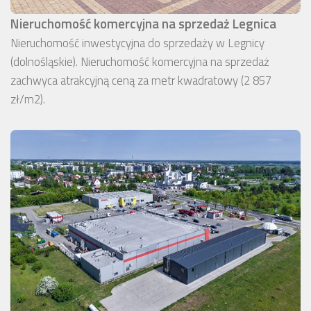
Nieruchomość komercyjna na sprzedaż Legnica
Nieruchomość inwestycyjna do sprzedaży w Legnicy
(dolnośląskie). Nieruchomość komercyjna na sprzedaż
zachwyca atrakcyjną ceną za metr kwadratowy (2 857
zł/m2).