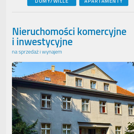
DOMY/WILLE
APARTAMENTY
Nieruchomości komercyjne
i inwestycyjne
na sprzedaż i wynajem