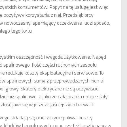
szystkich konsumentów. Popyt na tę usługę jest więc
ne pozytywy korzystania z niej. Przedsiębiorcy
 w nowoczesny, spełniający oczekiwania ludzi sposób,
łego tego tortu.
wszystkim oszczędność i wygoda użytkowania. Napęd
od spalinowego. Ilość części ruchomych zespołu
e redukuje koszty eksploatacyjne i serwisowe. To
dów spalinowych sumy z przeprowadzanych niemal
ól głowy. Skutery elektryczne nie są oczywiście
ziej niż spalinowe, a jako że cała branża notuje stały
złość jawi się w jeszcze jaśniejszych barwach.
ego składają się m.in. zużycie paliwa, koszty
ów, klocków hamulcowych, opon czy też koszty napraw