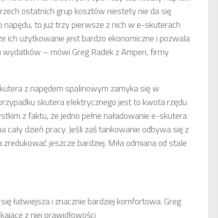
rzech ostatnich grup kosztów niestety nie da się
napędu, to już trzy pierwsze z nich w e-skuterach
że ich użytkowanie jest bardzo ekonomiczne i pozwala
lu wydatków – mówi Greg Radek z Amperi, firmy
 skutera z napędem spalinowym zamyka się w
przypadku skutera elektrycznego jest to kwota rzędu
stkim z faktu, że jedno pełne naładowanie e-skutera
a cały dzień pracy. Jeśli zaś tankowanie odbywa się z
na zredukować jeszcze bardziej. Miła odmiana od stale
 się łatwiejsza i znacznie bardziej komfortowa. Greg
kające z niej prawidłowości