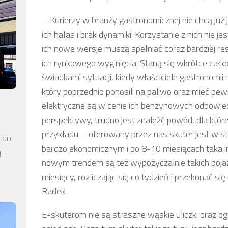
– Kurierzy w branży gastronomicznej nie chcą już 
ich hałas i brak dynamiki. Korzystanie z nich nie j
ich nowe wersje muszą spełniać coraz bardziej re
ich rynkowego wyginięcia. Staną się wkrótce całko
świadkami sytuacji, kiedy właściciele gastronomii
który poprzednio ponosili na paliwo oraz mieć pew
elektryczne są w cenie ich benzynowych odpowied
perspektywy, trudno jest znaleźć powód, dla któr
przykładu – oferowany przez nas skuter jest w sta
a do
bardzo ekonomicznym i po 8-10 miesiącach taka i
ą
nowym trendem są też wypożyczalnie takich pojaz
miesięcy, rozliczając się co tydzień i przekonać 
Radek.
E-skuterom nie są straszne wąskie uliczki oraz o