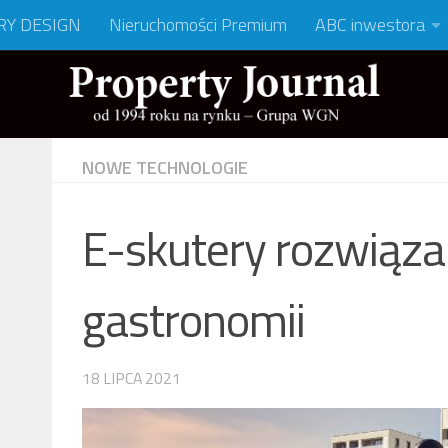
RY DESIGN
Nieruchomości Premium
ABC inwestora
NOWE TECHNOLOGIE
E-skutery rozwiąz
gastronomii
18 LIPCA 2021