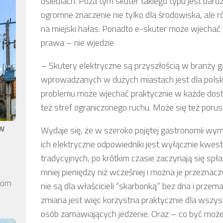
osiedlach. Poza tym skuter takiego typu jest bard
ogromne znaczenie nie tylko dla środowiska, ale 
na miejski hałas. Ponadto e-skuter może wjechać
prawa – nie wjedzie
– Skutery elektryczne są przyszłością w branży g
wprowadzanych w dużych miastach jest dla polsk
problemu może wjechać praktycznie w każde dostęp
też stref ograniczonego ruchu. Może się też por
aw
Wydaje się, że w szeroko pojętej gastronomii wy
ich elektryczne odpowiedniki jest wyłącznie kwes
tradycyjnych, po krótkim czasie zaczynają się spła
mniej pieniędzy niż wcześniej i można je przeznac
elom
nie są dla właścicieli “skarbonką” bez dna i przem
zmiana jest więc korzystna praktycznie dla wszys
osób zamawiających jedzenie. Oraz – co być może