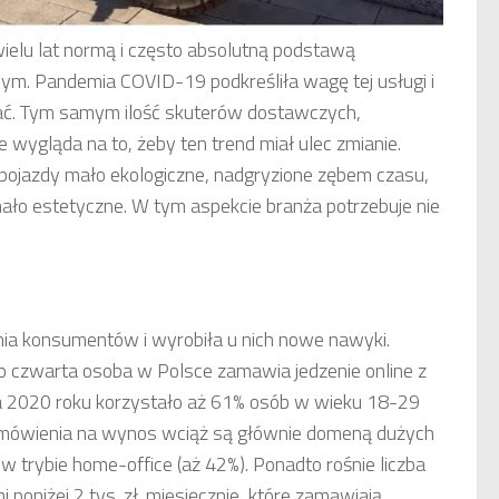
ielu lat normą i często absolutną podstawą
ym. Pandemia COVID-19 podkreśliła wagę tej usługi i
stać. Tym samym ilość skuterów dostawczych,
nie wygląda na to, żeby ten trend miał ulec zmianie.
 pojazdy mało ekologiczne, nadgryzione zębem czasu,
ło estetyczne. W tym aspekcie branża potrzebuje nie
a konsumentów i wyrobiła u nich nowe nawyki.
 czwarta osoba w Polsce zamawia jedzenie online z
ca 2020 roku korzystało aż 61% osób w wieku 18-29
amówienia na wynos wciąż są głównie domeną dużych
w trybie home-office (aż 42%). Ponadto rośnie liczba
poniżej 2 tys. zł. miesięcznie, które zamawiają