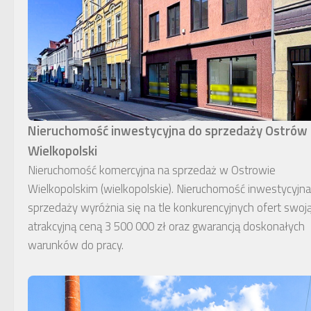
Nieruchomość inwestycyjna do sprzedaży Ostrów
Wielkopolski
Nieruchomość komercyjna na sprzedaż w Ostrowie
Wielkopolskim (wielkopolskie). Nieruchomość inwestycyjn
sprzedaży wyróżnia się na tle konkurencyjnych ofert swoj
atrakcyjną ceną 3 500 000 zł oraz gwarancją doskonałych
warunków do pracy.