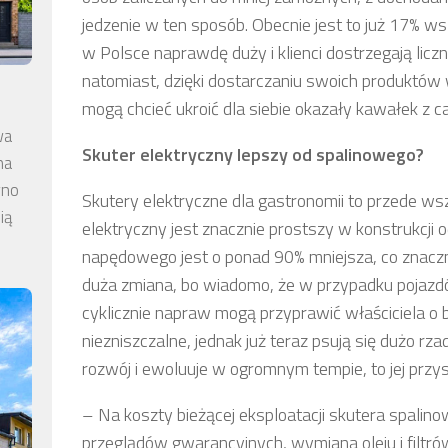
jedzenie w ten sposób. Obecnie jest to już 17% w
w Polsce naprawdę duży i klienci dostrzegają licz
natomiast, dzięki dostarczaniu swoich produktów
mogą chcieć ukroić dla siebie okazały kawałek z ca
wa
Skuter elektryczny lepszy od spalinowego?
na
wno
Skutery elektryczne dla gastronomii to przede 
ią
elektryczny jest znacznie prostszy w konstrukcji 
napędowego jest o ponad 90% mniejsza, co znaczni
duża zmiana, bo wiadomo, że w przypadku pojaz
cyklicznie napraw mogą przyprawić właściciela o b
niezniszczalne, jednak już teraz psują się dużo rzad
rozwój i ewoluuje w ogromnym tempie, to jej przys
– Na koszty bieżącej eksploatacji skutera spalinow
przeglądów gwarancyjnych, wymiana oleju i filtr