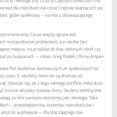
zo cichy i ekologiczny, co przy częstych dowozach ma
również dla mieszkańców coraz częściej skarżących się
 tam, gdzie spalinowy – na mocy obowiązującego
astronomicznej. Coraz więcej ograniczeń
ich restauratorów problemem, a e-skuter bez
ne miejsce, na przykład do tzw. zielonych stref czy
uszać po buspasach – mówi Greg Radek z firmy Amperi
miana flot skuterów dostawczych ze spalinowych na
tią czasu. E-skutery, mimo że są droższe od
cać. Okazuje się, że z tego samego portfela znika dużo
zyć na inne obszary rozwoju firmy. Skutery elektryczne
awiają za nimi zarówno ekonomia, jak i ekologia. Taka
tkich – przedsiębiorców, kurierów, mieszkańców i
 jeszcze ważniejsze – dla otaczającego nas