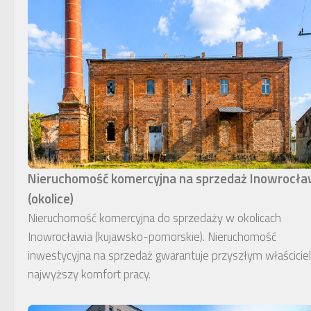
Nieruchomość komercyjna na sprzedaż Inowrocł
(okolice)
Nieruchomość komercyjna do sprzedaży w okolicach
Inowrocławia (kujawsko-pomorskie). Nieruchomość
inwestycyjna na sprzedaż gwarantuje przyszłym właścici
najwyższy komfort pracy.