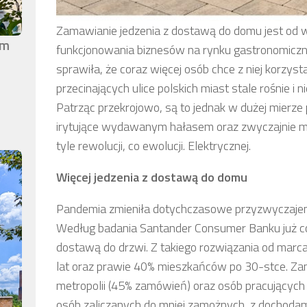
Zamawianie jedzenia z dostawą do domu jest od w
em
funkcjonowania biznesów na rynku gastronomiczn
sprawiła, że coraz więcej osób chce z niej korzy
przecinających ulice polskich miast stale rośnie i 
Patrząc przekrojowo, są to jednak w dużej mierze
irytujące wydawanym hałasem oraz zwyczajnie ma
tyle rewolucji, co ewolucji. Elektrycznej.
Więcej jedzenia z dostawą do domu
Pandemia zmieniła dotychczasowe przyzwyczajeni
Według badania Santander Consumer Banku już co
dostawą do drzwi. Z takiego rozwiązania od mar
lat oraz prawie 40% mieszkańców po 30-stce. Z
metropolii (45% zamówień) oraz osób pracujących 
osób zaliczanych do mniej zamożnych, z dochodami 