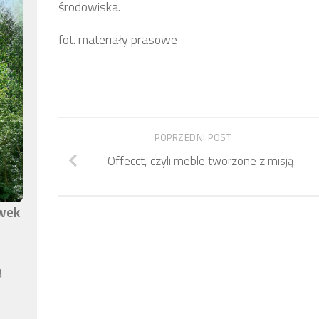
środowiska.
fot. materiały prasowe
POPRZEDNI POST
Offecct, czyli meble tworzone z misją
awek
ą