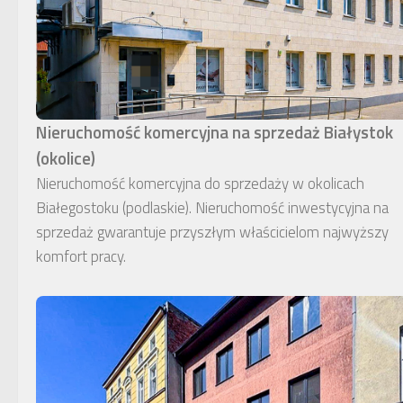
Nieruchomość komercyjna na sprzedaż Białystok
(okolice)
Nieruchomość komercyjna do sprzedaży w okolicach
Białegostoku (podlaskie). Nieruchomość inwestycyjna na
sprzedaż gwarantuje przyszłym właścicielom najwyższy
komfort pracy.