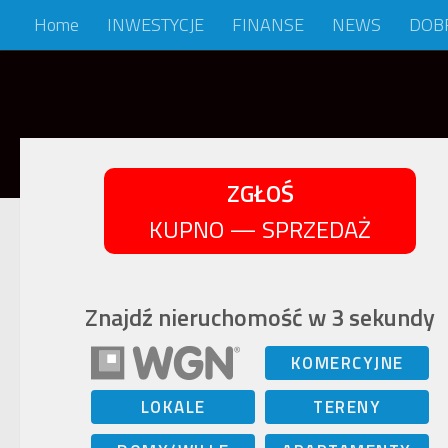
Home
INWESTYCJE
FINANSE
NEWS
DOB
Skip to content
ZGŁOŚ
KUPNO — SPRZEDAŻ
Znajdź nieruchomość w 3 sekundy
KOMERCYJNE
LOKALE
TERENY