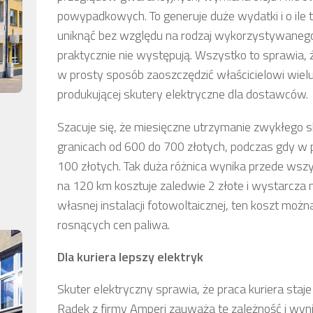
powypadkowych. To generuje duże wydatki i o ile t
uniknąć bez względu na rodzaj wykorzystywanego 
praktycznie nie występują. Wszystko to sprawia, 
w prosty sposób zaoszczędzić właścicielowi wie
produkującej skutery elektryczne dla dostawców.
Szacuje się, że miesięczne utrzymanie zwykłego
granicach od 600 do 700 złotych, podczas gdy w 
100 złotych. Tak duża różnica wynika przede wszy
na 120 km kosztuje zaledwie 2 złote i wystarcza n
własnej instalacji fotowoltaicznej, ten koszt moż
rosnących cen paliwa.
Dla kuriera lepszy elektryk
Skuter elektryczny sprawia, że praca kuriera staje
Radek z firmy Amperi zauważa tę zależność i wyni