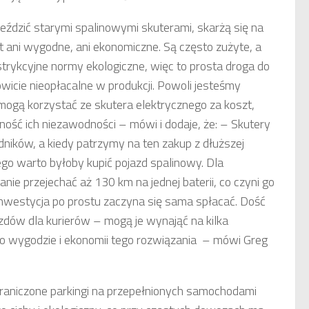
jeździć starymi spalinowymi skuterami, skarżą się na
est ani wygodne, ani ekonomiczne. Są często zużyte, a
strykcyjne normy ekologiczne, więc to prosta droga do
wicie nieopłacalne w produkcji. Powoli jesteśmy
 mogą korzystać ze skutera elektrycznego za koszt,
ność ich niezawodności – mówi i dodaje, że: – Skutery
ników, a kiedy patrzymy na ten zakup z dłuższej
ego warto byłoby kupić pojazd spalinowy. Dla
nie przejechać aż 130 km na jednej baterii, co czyni go
nwestycja po prostu zaczyna się sama spłacać. Dość
dów dla kurierów – mogą je wynająć na kilka
się o wygodzie i ekonomii tego rozwiązania – mówi Greg
graniczone parkingi na przepełnionych samochodami