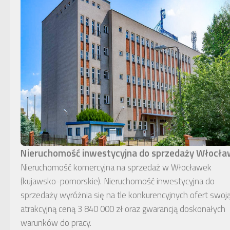
Nieruchomość inwestycyjna do sprzedaży Włocł
Nieruchomość komercyjna na sprzedaż w Włocławek
(kujawsko-pomorskie). Nieruchomość inwestycyjna do
sprzedaży wyróżnia się na tle konkurencyjnych ofert swoj
atrakcyjną ceną 3 840 000 zł oraz gwarancją doskonałych
warunków do pracy.