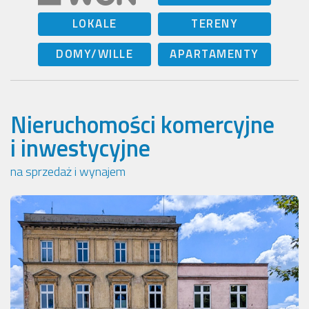
LOKALE
TERENY
DOMY/WILLE
APARTAMENTY
Nieruchomości komercyjne
i inwestycyjne
na sprzedaż i wynajem