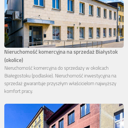
Nieruchomość komercyjna na sprzedaż Białystok
(okolice)
Nieruchomość komercyjna do sprzedaży w okolicach
Białegostoku (podlaskie). Nieruchomość inwestycyjna na
sprzedaż gwarantuje przyszłym właścicielom najwyższy
komfort pracy.