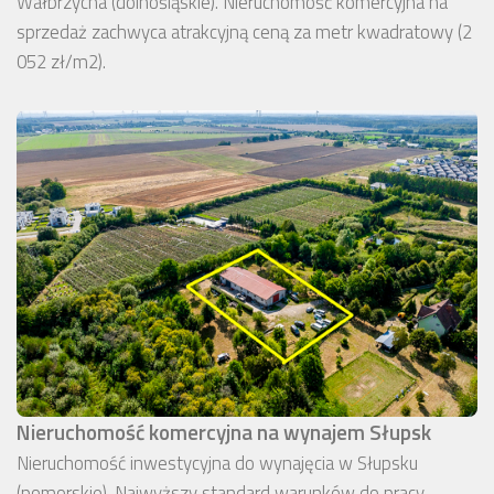
Wałbrzycha (dolnośląskie). Nieruchomość komercyjna na
sprzedaż zachwyca atrakcyjną ceną za metr kwadratowy (2
052 zł/m2).
Nieruchomość komercyjna na wynajem Słupsk
Nieruchomość inwestycyjna do wynajęcia w Słupsku
(pomorskie). Najwyższy standard warunków do pracy,