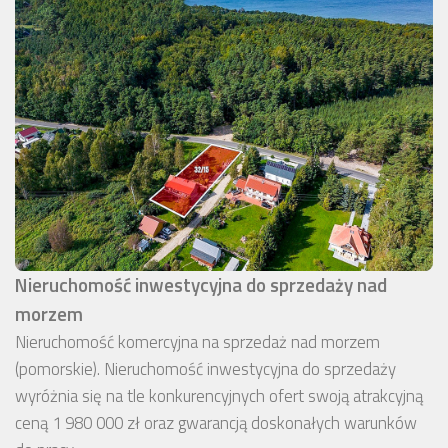
Nieruchomość inwestycyjna do sprzedaży nad
morzem
Nieruchomość komercyjna na sprzedaż nad morzem
(pomorskie). Nieruchomość inwestycyjna do sprzedaży
wyróżnia się na tle konkurencyjnych ofert swoją atrakcyjną
ceną 1 980 000 zł oraz gwarancją doskonałych warunków