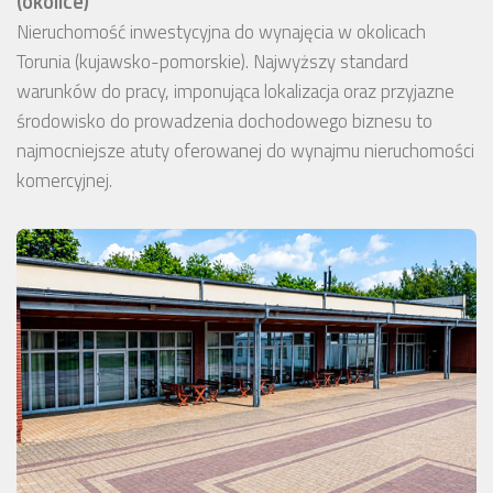
(okolice)
Nieruchomość inwestycyjna do wynajęcia w okolicach
Torunia (kujawsko-pomorskie). Najwyższy standard
warunków do pracy, imponująca lokalizacja oraz przyjazne
środowisko do prowadzenia dochodowego biznesu to
najmocniejsze atuty oferowanej do wynajmu nieruchomości
komercyjnej.