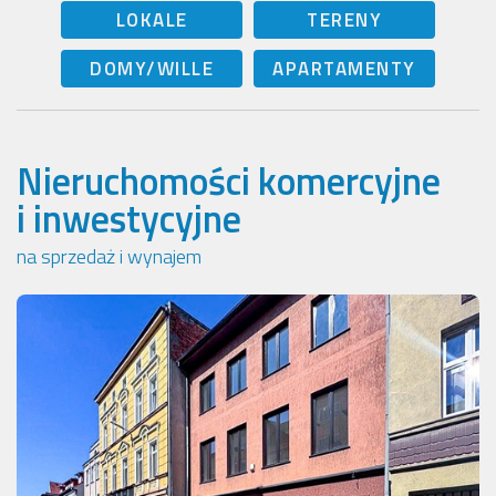
LOKALE
TERENY
DOMY/WILLE
APARTAMENTY
Nieruchomości komercyjne
i inwestycyjne
na sprzedaż i wynajem