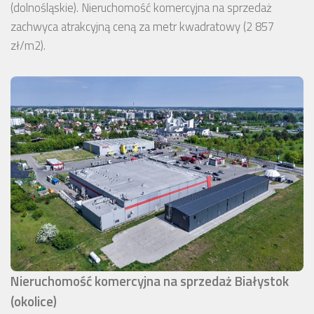
(dolnośląskie). Nieruchomość komercyjna na sprzedaż
zachwyca atrakcyjną ceną za metr kwadratowy (2 857
zł/m2).
Nieruchomość komercyjna na sprzedaż Białystok
(okolice)