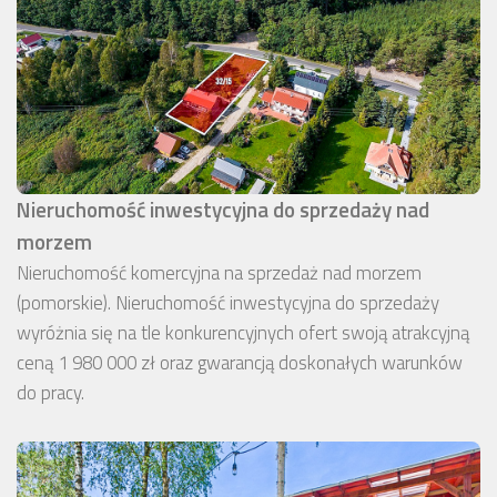
Nieruchomość inwestycyjna do sprzedaży nad
morzem
Nieruchomość komercyjna na sprzedaż nad morzem
(pomorskie). Nieruchomość inwestycyjna do sprzedaży
wyróżnia się na tle konkurencyjnych ofert swoją atrakcyjną
ceną 1 980 000 zł oraz gwarancją doskonałych warunków
do pracy.