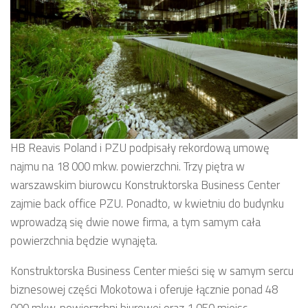
HB Reavis Poland i PZU podpisały rekordową umowę
najmu na 18 000 mkw. powierzchni. Trzy piętra w
warszawskim biurowcu Konstruktorska Business Center
zajmie back office PZU. Ponadto, w kwietniu do budynku
wprowadzą się dwie nowe firma, a tym samym cała
powierzchnia będzie wynajęta.
Konstruktorska Business Center mieści się w samym sercu
biznesowej części Mokotowa i oferuje łącznie ponad 48
000 mkw. powierzchni biurowej oraz 1 050 miejsc