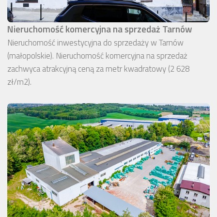
Nieruchomość komercyjna na sprzedaż Tarnów
Nieruchomość inwestycyjna do sprzedaży w Tarnów
(małopolskie). Nieruchomość komercyjna na sprzedaż
zachwyca atrakcyjną ceną za metr kwadratowy (2 628
zł/m2).