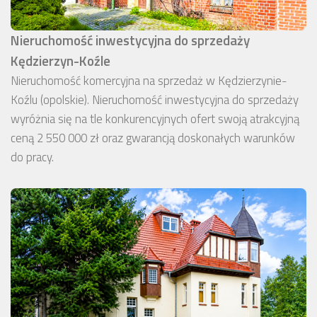
Nieruchomość inwestycyjna do sprzedaży
Kędzierzyn-Koźle
Nieruchomość komercyjna na sprzedaż w Kędzierzynie-
Koźlu (opolskie). Nieruchomość inwestycyjna do sprzedaży
wyróżnia się na tle konkurencyjnych ofert swoją atrakcyjną
ceną 2 550 000 zł oraz gwarancją doskonałych warunków
do pracy.