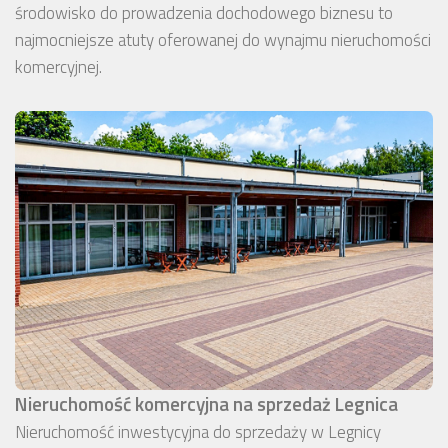
środowisko do prowadzenia dochodowego biznesu to
najmocniejsze atuty oferowanej do wynajmu nieruchomości
komercyjnej.
Nieruchomość komercyjna na sprzedaż Legnica
Nieruchomość inwestycyjna do sprzedaży w Legnicy