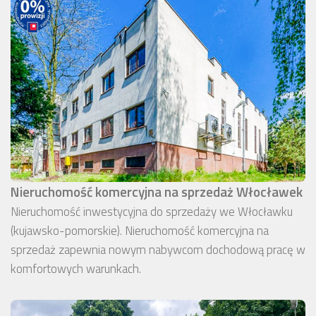
Nieruchomość komercyjna na sprzedaż Włocławek
Nieruchomość inwestycyjna do sprzedaży we Włocławku
(kujawsko-pomorskie). Nieruchomość komercyjna na
sprzedaż zapewnia nowym nabywcom dochodową pracę w
komfortowych warunkach.