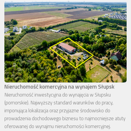
Nieruchomość komercyjna na wynajem Słupsk
Nieruchomość inwestycyjna do wynajęcia w Słupsku
(pomorskie). Najwyższy standard warunków do pracy,
imponująca lokalizacja oraz przyjazne środowisko do
prowadzenia dochodowego biznesu to najmocniejsze atuty
oferowanej do wynajmu nieruchomości komercyjnej.