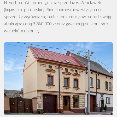
Nieruchomość komercyjna na sprzedaż w Włocławek
(kujawsko-pomorskie). Nieruchomość inwestycyjna do
sprzedaży wyróżnia się na tle konkurencyjnych ofert swoją
atrakcyjną ceną 3 840 000 zł oraz gwarancją doskonałych
warunków do pracy.