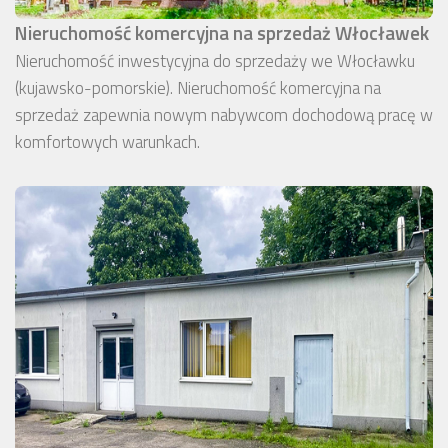
Nieruchomość komercyjna na sprzedaż Włocławek
Nieruchomość inwestycyjna do sprzedaży we Włocławku
(kujawsko-pomorskie). Nieruchomość komercyjna na
sprzedaż zapewnia nowym nabywcom dochodową pracę w
komfortowych warunkach.