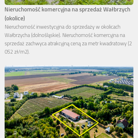
Nieruchomość komercyjna na sprzedaż Wałbrzych
(okolice)
Nieruchomość inwestycyjna do sprzedaży w okolicach
Wałbrzycha (dolnośląskie). Nieruchomość komercyjna na
sprzedaż zachwyca atrakcyjną ceną za metr kwadratowy (2
052 zł/m2).