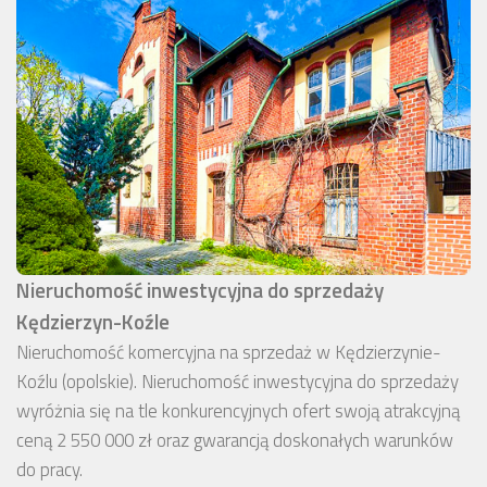
Nieruchomość inwestycyjna do sprzedaży
Kędzierzyn-Koźle
Nieruchomość komercyjna na sprzedaż w Kędzierzynie-
Koźlu (opolskie). Nieruchomość inwestycyjna do sprzedaży
wyróżnia się na tle konkurencyjnych ofert swoją atrakcyjną
ceną 2 550 000 zł oraz gwarancją doskonałych warunków
do pracy.