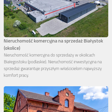
Nieruchomość komercyjna na sprzedaż Białystok
(okolice)
Nieruchomość komercyjna do sprzedaży w okolicach
Białegostoku (podlaskie). Nieruchomość inwestycyjna na
sprzedaż gwarantuje przyszłym właścicielom najwyższy
komfort pracy.