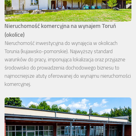
Nieruchomość komercyjna na wynajem Toruń
(okolice)
Nieruchomość inwestycyjna do wynajęcia w okolicach
Torunia (kujawsko-pomorskie). Najwyższy standard
warunków do pracy, imponująca lokalizacja oraz przyjazne
środowisko do prowadzenia dochodowego biznesu to
najmocniejsze atuty oferowanej do wynajmu nieruchomości
komercyjnej.