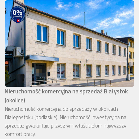
Nieruchomość komercyjna na sprzedaż Białystok
(okolice)
Nieruchomość komercyjna do sprzedaży w okolicach
Białegostoku (podlaskie). Nieruchomość inwestycyjna na
sprzedaż gwarantuje przyszłym właścicielom najwyższy
komfort pracy.