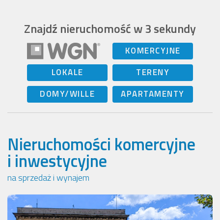
Znajdź nieruchomość w 3 sekundy
KOMERCYJNE
LOKALE
TERENY
DOMY/WILLE
APARTAMENTY
Nieruchomości komercyjne
i inwestycyjne
na sprzedaż i wynajem