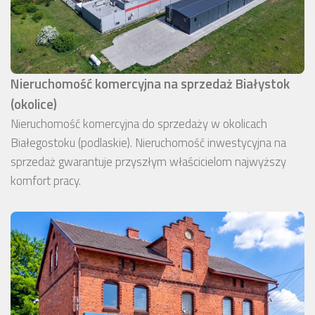
Nieruchomość komercyjna na sprzedaż Białystok
(okolice)
Nieruchomość komercyjna do sprzedaży w okolicach
Białegostoku (podlaskie). Nieruchomość inwestycyjna na
sprzedaż gwarantuje przyszłym właścicielom najwyższy
komfort pracy.