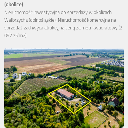
(okolice)
Nieruchomość inwestycyjna do sprzedaży w okolicach
Wałbrzycha (dolnośląskie). Nieruchomość komercyjna na
sprzedaż zachwyca atrakcyjną ceną za metr kwadratowy (2
052 zł/m2).