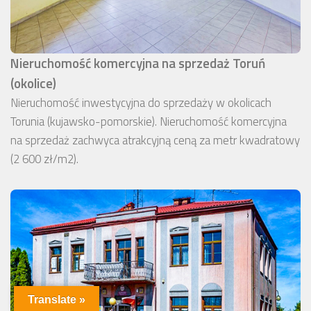
Nieruchomość komercyjna na sprzedaż Toruń
(okolice)
Nieruchomość inwestycyjna do sprzedaży w okolicach
Torunia (kujawsko-pomorskie). Nieruchomość komercyjna
na sprzedaż zachwyca atrakcyjną ceną za metr kwadratowy
(2 600 zł/m2).
Translate »