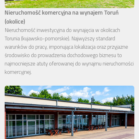
Nieruchomość komercyjna na wynajem Toruń
(okolice)
Nieruchomość inwestycyjna do wynajęcia w okolicach
Torunia (kujawsko-pomorskie). Najwyższy standard
warunków do pracy, imponująca lokalizacja oraz przyjazne
środowisko do prowadzenia dochodowego biznesu to
najmocniejsze atuty oferowanej do wynajmu nieruchomości
komercyjnej.