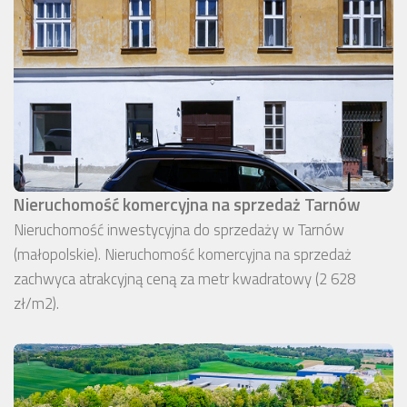
Nieruchomość komercyjna na sprzedaż Tarnów
Nieruchomość inwestycyjna do sprzedaży w Tarnów
(małopolskie). Nieruchomość komercyjna na sprzedaż
zachwyca atrakcyjną ceną za metr kwadratowy (2 628
zł/m2).