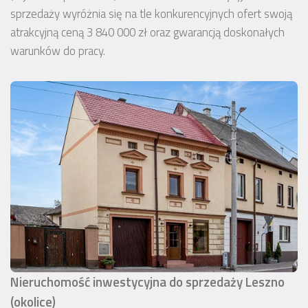
sprzedaży wyróżnia się na tle konkurencyjnych ofert swoją
atrakcyjną ceną 3 840 000 zł oraz gwarancją doskonałych
warunków do pracy.
Nieruchomość inwestycyjna do sprzedaży Leszno
(okolice)