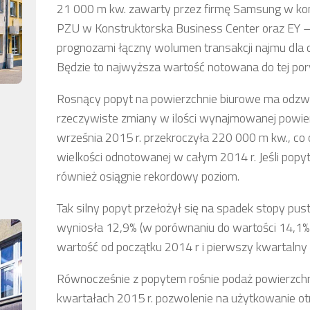
21 000 m kw. zawarty przez firmę Samsung w ko
PZU w Konstruktorska Business Center oraz EY –
prognozami łączny wolumen transakcji najmu dla
Będzie to najwyższa wartość notowana do tej po
Rosnący popyt na powierzchnie biurowe ma odzwier
rzeczywiste zmiany w ilości wynajmowanej powierz
września 2015 r. przekroczyła 220 000 m kw., co
wielkości odnotowanej w całym 2014 r. Jeśli popyt
również osiągnie rekordowy poziom.
Tak silny popyt przełożył się na spadek stopy pu
wyniosła 12,9% (w porównaniu do wartości 14,1% 
wartość od początku 2014 r i pierwszy kwartaln
Równocześnie z popytem rośnie podaż powierzch
kwartałach 2015 r. pozwolenie na użytkowanie otr