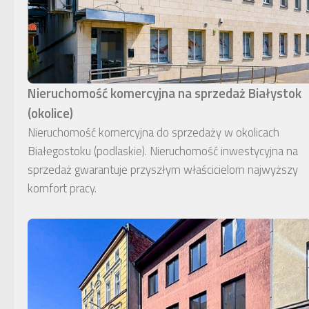
Nieruchomość komercyjna na sprzedaż Białystok
(okolice)
Nieruchomość komercyjna do sprzedaży w okolicach
Białegostoku (podlaskie). Nieruchomość inwestycyjna na
sprzedaż gwarantuje przyszłym właścicielom najwyższy
komfort pracy.