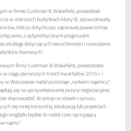
wych w firmie Cushman & Wakefield, powiedział:
szcza w starszych budynkach klasy B, spowodowały
jemców, którzy dotychczas zajmowali powierzchnię
 połączeniu z optymistycznymi prognozami
a strategii dotyczących nieruchomości i rozważenia
budynków biurowych”.
kowych firmy Cushman & Wakefield, powiedziała:
 w ciągu pierwszych trzech kwartałów 2015 r. i
y w Warszawie nadal pozostaje „rynkiem najemcy”,
jdują się na uprzywilejowanej pozycji negocjacyjnej.
oże doprowadzić do presji na stawki czynszu,
ch się mniej korzystną lokalizacją lub projektach
tego względu będzie to nadal czas sprzyjający
w najmu”.