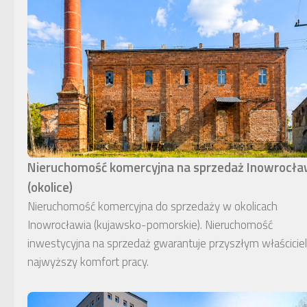
Nieruchomość komercyjna na sprzedaż Inowrocł
(okolice)
Nieruchomość komercyjna do sprzedaży w okolicach
Inowrocławia (kujawsko-pomorskie). Nieruchomość
inwestycyjna na sprzedaż gwarantuje przyszłym właścici
najwyższy komfort pracy.