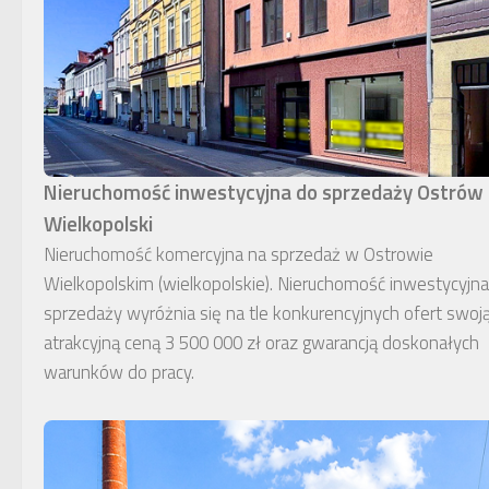
Nieruchomość inwestycyjna do sprzedaży Ostrów
Wielkopolski
Nieruchomość komercyjna na sprzedaż w Ostrowie
Wielkopolskim (wielkopolskie). Nieruchomość inwestycyjn
sprzedaży wyróżnia się na tle konkurencyjnych ofert swoj
atrakcyjną ceną 3 500 000 zł oraz gwarancją doskonałych
warunków do pracy.