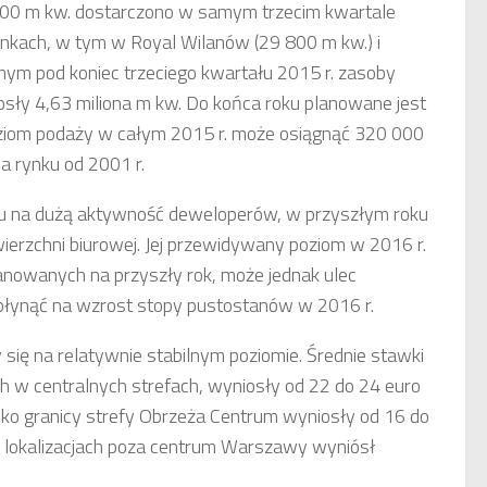
000 m kw. dostarczono w samym trzecim kwartale
ynkach, w tym w Royal Wilanów (29 800 m kw.) i
m pod koniec trzeciego kwartału 2015 r. zasoby
osły 4,63 miliona m kw. Do końca roku planowane jest
oziom podaży w całym 2015 r. może osiągnąć 320 000
a rynku od 2001 r.
u na dużą aktywność deweloperów, w przyszłym roku
rzchni biurowej. Jej przewidywany poziom w 2016 r.
anowanych na przyszły rok, może jednak ulec
łynąć na wzrost stopy pustostanów w 2016 r.
ię na relatywnie stabilnym poziomie. Średnie stawki
h w centralnych strefach, wyniosły od 22 do 24 euro
sko granicy strefy Obrzeża Centrum wyniosły od 16 do
w lokalizacjach poza centrum Warszawy wyniósł