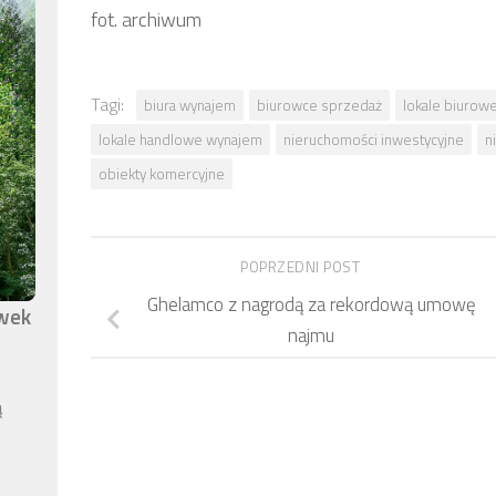
fot. archiwum
Tagi:
biura wynajem
biurowce sprzedaż
lokale biurow
lokale handlowe wynajem
nieruchomości inwestycyjne
n
obiekty komercyjne
POPRZEDNI POST
Ghelamco z nagrodą za rekordową umowę
awek
najmu
ą