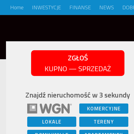
Home
INWESTYCJE
FINANSE
NEWS
DOB
Skip to content
ZGŁOŚ
KUPNO — SPRZEDAŻ
Znajdź nieruchomość w 3 sekundy
KOMERCYJNE
LOKALE
TERENY