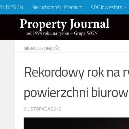
RY DESIGN
Nieruchomości Premium
ABC inwestora
NIERUCHOMOŚCI
Rekordowy rok na 
powierzchni biuro
6 LISTOPADA 2015