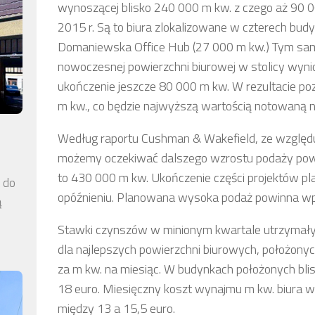
wynoszącej blisko 240 000 m kw. z czego aż 90 
2015 r. Są to biura zlokalizowane w czterech bud
Domaniewska Office Hub (27 000 m kw.) Tym samy
nowoczesnej powierzchni biurowej w stolicy wyni
ukończenie jeszcze 80 000 m kw. W rezultacie p
m kw., co będzie najwyższą wartością notowaną n
Według raportu Cushman & Wakefield, ze względ
możemy oczekiwać dalszego wzrostu podaży powie
to 430 000 m kw. Ukończenie części projektów pl
a do
opóźnieniu. Planowana wysoka podaż powinna wp
ą
Stawki czynszów w minionym kwartale utrzymały s
dla najlepszych powierzchni biurowych, położonyc
za m kw. na miesiąc. W budynkach położonych bli
18 euro. Miesięczny koszt wynajmu m kw. biura 
między 13 a 15,5 euro.