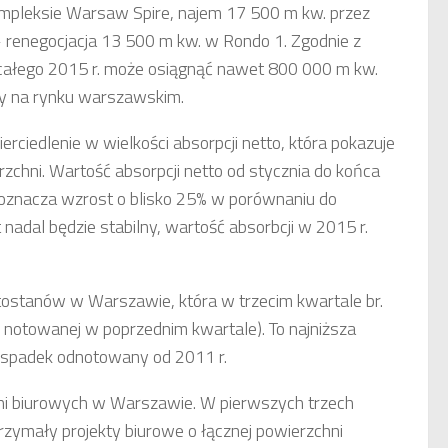
mpleksie Warsaw Spire, najem 17 500 m kw. przez
 renegocjacja 13 500 m kw. w Rondo 1. Zgodnie z
 całego 2015 r. może osiągnąć nawet 800 000 m kw.
ry na rynku warszawskim.
ciedlenie w wielkości absorpcji netto, która pokazuje
chni. Wartość absorpcji netto od stycznia do końca
 oznacza wzrost o blisko 25% w porównaniu do
 nadal będzie stabilny, wartość absorbcji w 2015 r.
stostanów w Warszawie, która w trzecim kwartale br.
notowanej w poprzednim kwartale). To najniższa
y spadek odnotowany od 2011 r.
ni biurowych w Warszawie. W pierwszych trzech
zymały projekty biurowe o łącznej powierzchni