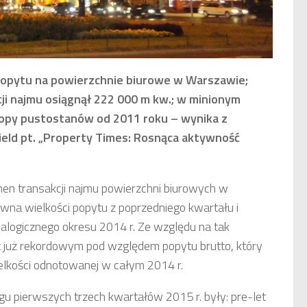
opytu na powierzchnie biurowe w Warszawie;
cji najmu osiągnął 222 000 m kw.; w minionym
opy pustostanów od 2011 roku – wynika z
eld pt. „Property Times: Rosnąca aktywność
en transakcji najmu powierzchni biurowych w
na wielkości popytu z poprzedniego kwartału i
alogicznego okresu 2014 r. Ze względu na tak
 już rekordowym pod względem popytu brutto, który
elkości odnotowanej w całym 2014 r.
 pierwszych trzech kwartałów 2015 r. były: pre-let