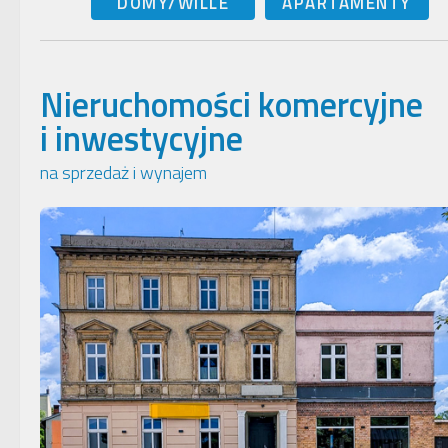
DOMY/WILLE
APARTAMENTY
Nieruchomości komercyjne
i inwestycyjne
na sprzedaż i wynajem