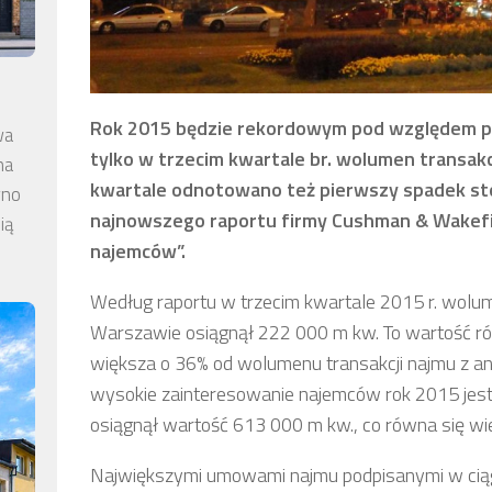
Rok 2015 będzie rekordowym pod względem p
wa
tylko w trzecim kwartale br. wolumen transak
na
kwartale odnotowano też pierwszy spadek st
wno
najnowszego raportu firmy Cushman & Wakefi
ią
najemców”.
Według raportu w trzecim kwartale 2015 r. wolum
Warszawie osiągnął 222 000 m kw. To wartość rów
większa o 36% od wolumenu transakcji najmu z an
wysokie zainteresowanie najemców rok 2015 jest
osiągnął wartość 613 000 m kw., co równa się wi
Największymi umowami najmu podpisanymi w ciągu