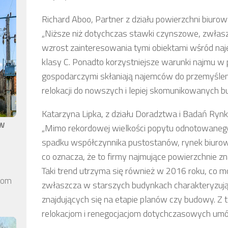
Richard Aboo, Partner z działu powierzchni biuro
„Niższe niż dotychczas stawki czynszowe, zwła
wzrost zainteresowania tymi obiektami wśród na
klasy C. Ponadto korzystniejsze warunki najmu w
gospodarczymi skłaniają najemców do przemyśleni
relokacji do nowszych i lepiej skomunikowanych 
Katarzyna Lipka, z działu Doradztwa i Badań Ryn
aw
„Mimo rekordowej wielkości popytu odnotowanego
spadku współczynnika pustostanów, rynek biurow
co oznacza, że to firmy najmujące powierzchnie zna
Taki trend utrzyma się również w 2016 roku, co m
elom
zwłaszcza w starszych budynkach charakteryzujący
znajdujących się na etapie planów czy budowy. Z 
relokacjom i renegocjacjom dotychczasowych umó