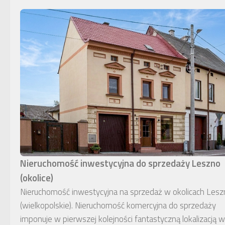
Nieruchomość inwestycyjna do sprzedaży Leszno
(okolice)
Nieruchomość inwestycyjna na sprzedaż w okolicach Lesz
(wielkopolskie). Nieruchomość komercyjna do sprzedaży
imponuje w pierwszej kolejności fantastyczną lokalizacją w