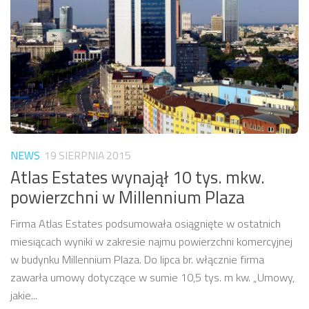
NEWS
19 SIERPNIA 2015
Atlas Estates wynajął 10 tys. mkw.
powierzchni w Millennium Plaza
Firma Atlas Estates podsumowała osiągnięte w ostatnich
miesiącach wyniki w zakresie najmu powierzchni komercyjnej
w budynku Millennium Plaza. Do lipca br. włącznie firma
zawarła umowy dotyczące w sumie 10,5 tys. m kw. „Umowy,
jakie...