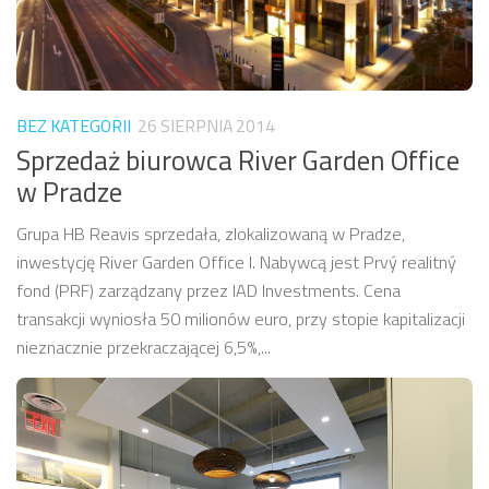
BEZ KATEGORII
26 SIERPNIA 2014
Sprzedaż biurowca River Garden Office
w Pradze
Grupa HB Reavis sprzedała, zlokalizowaną w Pradze,
inwestycję River Garden Office I. Nabywcą jest Prvý realitný
fond (PRF) zarządzany przez IAD Investments. Cena
transakcji wyniosła 50 milionów euro, przy stopie kapitalizacji
nieznacznie przekraczającej 6,5%,...