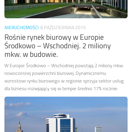
NIERUCHOMOŚCI
8 PAŹDZIERNIKA 2015
Rośnie rynek biurowy w Europie
Środkowo – Wschodniej. 2 miliony
mkw. w budowie.
W Europie Środkowo – Wschodniej powstają 2 miliony mkw.
nowoczesnej powierzchni biurowej. Dynamicznemu
wzrostowi rynku biurowego w regionie sprzyja sektor usług
dla biznesu rozwijający się w tempie średnio 17% rocznie.