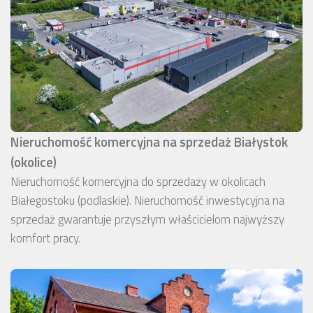
Nieruchomość komercyjna na sprzedaż Białystok
(okolice)
Nieruchomość komercyjna do sprzedaży w okolicach
Białegostoku (podlaskie). Nieruchomość inwestycyjna na
sprzedaż gwarantuje przyszłym właścicielom najwyższy
komfort pracy.