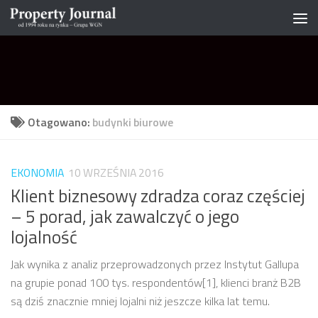
Skip to content
Otagowano:
budynki biurowe
EKONOMIA
10 WRZEŚNIA 2016
Klient biznesowy zdradza coraz częściej
– 5 porad, jak zawalczyć o jego
lojalność
Jak wynika z analiz przeprowadzonych przez Instytut Gallupa
na grupie ponad 100 tys. respondentów[1], klienci branż B2B
są dziś znacznie mniej lojalni niż jeszcze kilka lat temu.